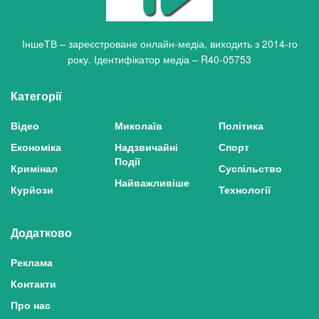
ІншеТВ – зареєстроване онлайн-медіа, виходить з 2014-го
року. Ідентифікатор медіа – R40-05753
Категорії
Відео
Миколаїв
Політика
Економіка
Надзвичайні
Спорт
Події
Кримінал
Суспільство
Найважливіше
Курйози
Технології
Додатково
Реклама
Контакти
Про нас