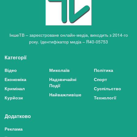
ІншеТВ – зареєстроване онлайн-медіа, виходить з 2014-го
року. Ідентифікатор медіа – R40-05753
Категорії
Відео
Миколаїв
Політика
Економіка
Надзвичайні
Спорт
Події
Кримінал
Суспільство
Найважливіше
Курйози
Технології
Додатково
Реклама