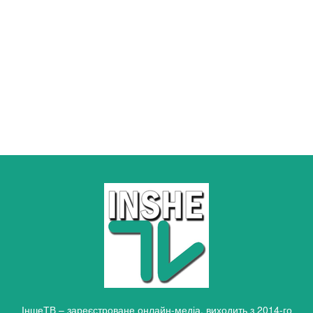
ІншеТВ – зареєстроване онлайн-медіа, виходить з 2014-го