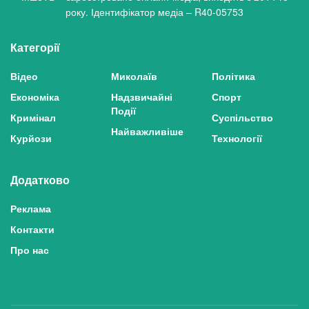
року. Ідентифікатор медіа – R40-05753
Категорії
Відео
Миколаїв
Політика
Економіка
Надзвичайні
Спорт
Події
Кримінал
Суспільство
Найважливіше
Курйози
Технології
Додатково
Реклама
Контакти
Про нас