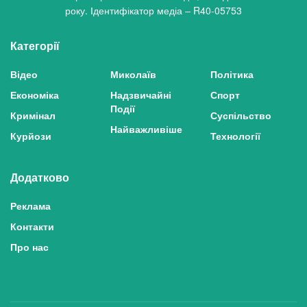
року. Ідентифікатор медіа – R40-05753
Категорії
Відео
Миколаїв
Політика
Економіка
Надзвичайні
Спорт
Події
Кримінал
Суспільство
Найважливіше
Курйози
Технології
Додатково
Реклама
Контакти
Про нас