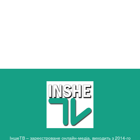
ІншеТВ – зареєстроване онлайн-медіа, виходить з 2014-го