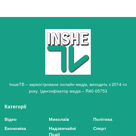
ІншеТВ – зареєстроване онлайн-медіа, виходить з 2014-го
року. Ідентифікатор медіа – R40-05753
Категорії
Відео
Миколаїв
Політика
Економіка
Надзвичайні
Спорт
Події