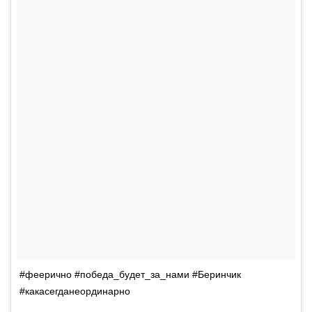
#феерично #победа_будет_за_нами #Беринчик
#какасегданеординарно