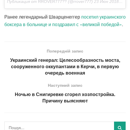
Публикация от
RROVER777??
(@rrover777)
23 Июн 2018 в 12:10 PDT
Ранее легендарный Шварценеггер
посетил украинского
боксера в больнице и поздравил с «великой победой»
.
Попередній запис
Украинский генерал: Целесообразность моста,
сооруженного оккупантами в Керчи, в первую
очередь военная
Наступний запис
Ночью в Снигиревке сгорел хозпостройка.
Причину выясняют