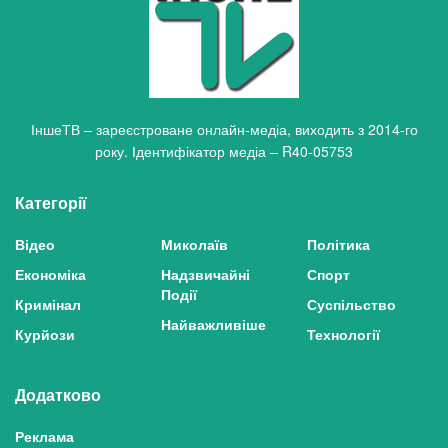
ІншеТВ – зареєстроване онлайн-медіа, виходить з 2014-го
року. Ідентифікатор медіа – R40-05753
Категорії
Відео
Миколаїв
Політика
Економіка
Надзвичайні
Спорт
Події
Кримінал
Суспільство
Найважливіше
Курйози
Технології
Додатково
Реклама