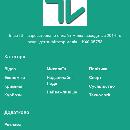
ІншеТВ – зареєстроване онлайн-медіа, виходить з 2014-го
року. Ідентифікатор медіа – R40-05753
Категорії
Відео
Миколаїв
Політика
Економіка
Надзвичайні
Спорт
Події
Кримінал
Суспільство
Найважливіше
Курйози
Технології
Додатково
Реклама