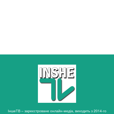
ІншеТВ – зареєстроване онлайн-медіа, виходить з 2014-го