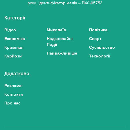
року. Ідентифікатор медіа – R40-05753
Категорії
Відео
Миколаїв
Політика
Економіка
Надзвичайні
Спорт
Події
Кримінал
Суспільство
Найважливіше
Курйози
Технології
Додатково
Реклама
Контакти
Про нас