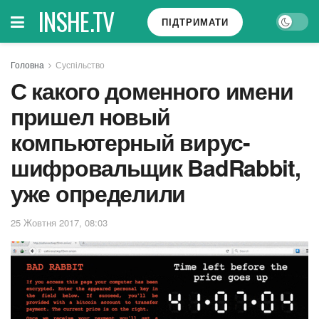
INSHE.TV
ПІДТРИМАТИ
Головна
Суспільство
С какого доменного имени
пришел новый
компьютерный вирус-
шифровальщик BadRabbit,
уже определили
25 Жовтня 2017, 08:03