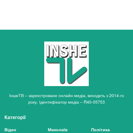
ІншеТВ – зареєстроване онлайн-медіа, виходить з 2014-го
року. Ідентифікатор медіа – R40-05753
Категорії
Відео
Миколаїв
Політика