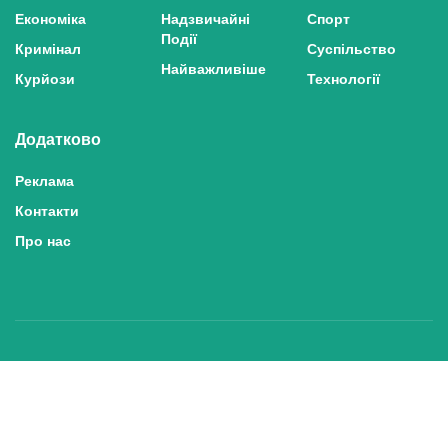
Економіка
Надзвичайні
Спорт
Події
Кримінал
Суспільство
Найважливіше
Курйози
Технології
Додатково
Реклама
Контакти
Про нас
Політика конфіденційності та захисту персональних даних
Політика користування сайтом
Правила використання матеріалів сайту
© 2025 inshe.tv