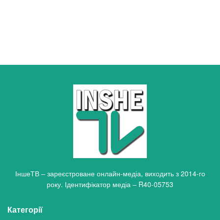
ІншеТВ – зареєстроване онлайн-медіа, виходить з 2014-го
року. Ідентифікатор медіа – R40-05753
Категорії