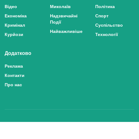
Відео
Миколаїв
Політика
Економіка
Надзвичайні
Спорт
Події
Кримінал
Суспільство
Найважливіше
Курйози
Технології
Додатково
Реклама
Контакти
Про нас
Політика конфіденційності та захисту персональних даних
Політика користування сайтом
Правила використання матеріалів сайту