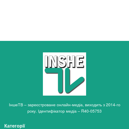
ІншеТВ – зареєстроване онлайн-медіа, виходить з 2014-го
року. Ідентифікатор медіа – R40-05753
Категорії