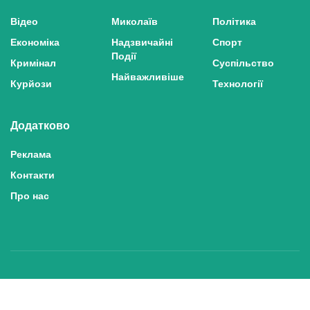
Відео
Миколаїв
Політика
Економіка
Надзвичайні
Спорт
Події
Кримінал
Суспільство
Найважливіше
Курйози
Технології
Додатково
Реклама
Контакти
Про нас
Політика конфіденційності та захисту персональних даних
Політика користування сайтом
Правила використання матеріалів сайту