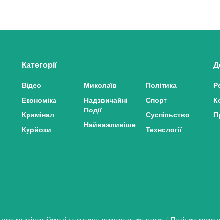
Категорії
Д
Відео
Миколаїв
Політика
Р
Економіка
Надзвичайні
Спорт
К
Події
Кримінал
Суспільство
П
Найважливіше
Курйози
Технології
з
ітика конфіденційності та захисту персональних даних
Політика корист