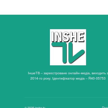
ІншеТВ – зареєстроване онлайн-медіа, виходить 
2014-го року. Ідентифікатор медіа – R40-05753
Пол
© 2025 inshe.tv