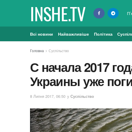
INSHE.TV
П’
Всі новини
Найважливіше
Політика
Суспіл
Головна
Суспільство
С начала 2017 го
Украины уже поги
8 Липня 2017, 06:50
у
Суспільство