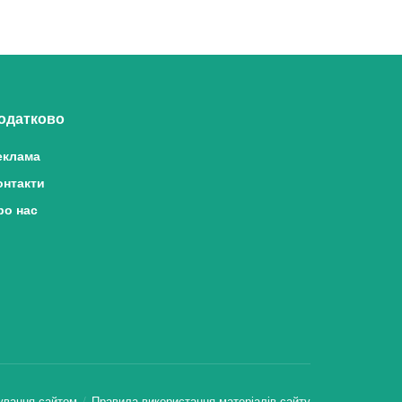
одатково
еклама
онтакти
ро нас
ування сайтом
Правила використання матеріалів сайту