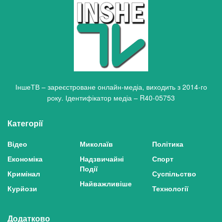
ІншеТВ – зареєстроване онлайн-медіа, виходить з 2014-го
року. Ідентифікатор медіа – R40-05753
Категорії
Відео
Миколаїв
Політика
Економіка
Надзвичайні
Спорт
Події
Кримінал
Суспільство
Найважливіше
Курйози
Технології
Додатково