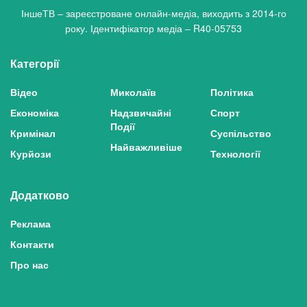
ІншеТВ – зареєстроване онлайн-медіа, виходить з 2014-го
року. Ідентифікатор медіа – R40-05753
Категорії
Відео
Миколаїв
Політика
Економіка
Надзвичайні
Спорт
Події
Кримінал
Суспільство
Найважливіше
Курйози
Технології
Додатково
Реклама
Контакти
Про нас