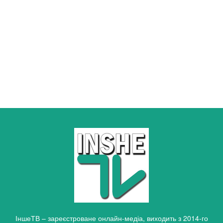
ІншеТВ – зареєстроване онлайн-медіа, виходить з 2014-го