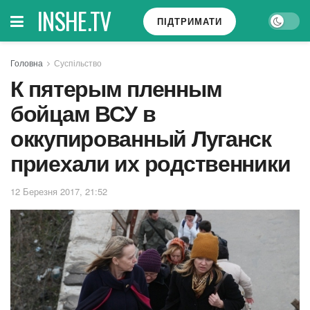
INSHE.TV
ПІДТРИМАТИ
Головна
Суспільство
К пятерым пленным
бойцам ВСУ в
оккупированный Луганск
приехали их родственники
12 Березня 2017, 21:52