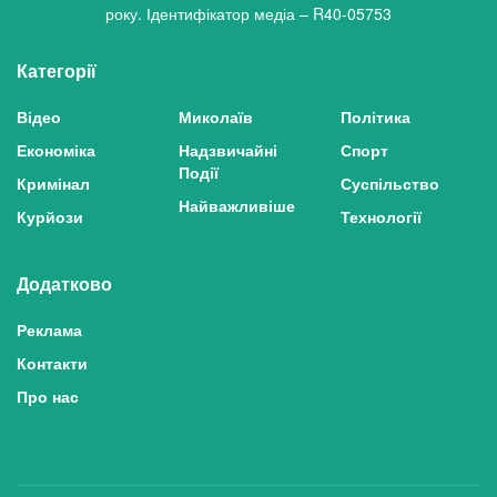
року. Ідентифікатор медіа – R40-05753
Категорії
Відео
Миколаїв
Політика
Економіка
Надзвичайні
Спорт
Події
Кримінал
Суспільство
Найважливіше
Курйози
Технології
Додатково
Реклама
Контакти
Про нас