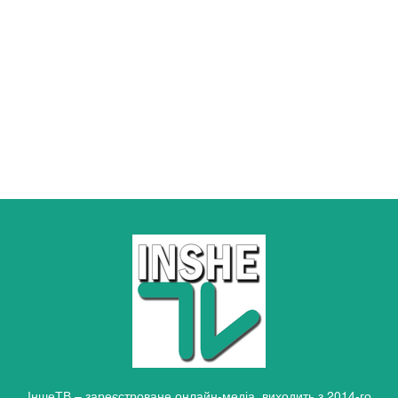
ІншеТВ – зареєстроване онлайн-медіа, виходить з 2014-го