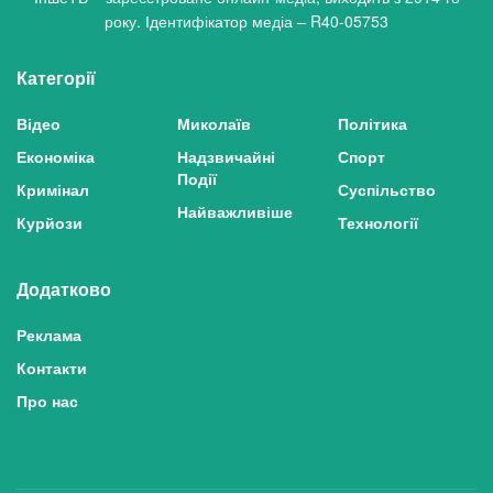
року. Ідентифікатор медіа – R40-05753
Категорії
Відео
Миколаїв
Політика
Економіка
Надзвичайні
Спорт
Події
Кримінал
Суспільство
Найважливіше
Курйози
Технології
Додатково
Реклама
Контакти
Про нас