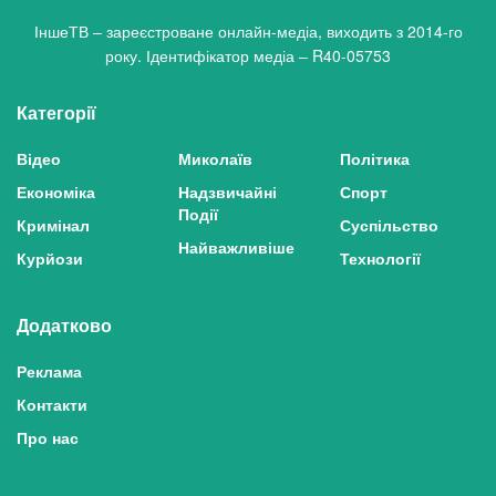
ІншеТВ – зареєстроване онлайн-медіа, виходить з 2014-го
року. Ідентифікатор медіа – R40-05753
Категорії
Відео
Миколаїв
Політика
Економіка
Надзвичайні
Спорт
Події
Кримінал
Суспільство
Найважливіше
Курйози
Технології
Додатково
Реклама
Контакти
Про нас