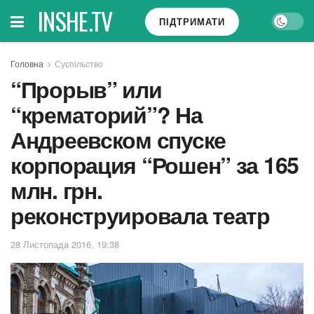
INSHE.TV
ПІДТРИМАТИ
Головна
Суспільство
“Прорыв” или
“крематорий”? На
Андреевском спуске
корпорация “Рошен” за 165
млн. грн.
реконструировала театр
28 Листопада 2016, 19:38