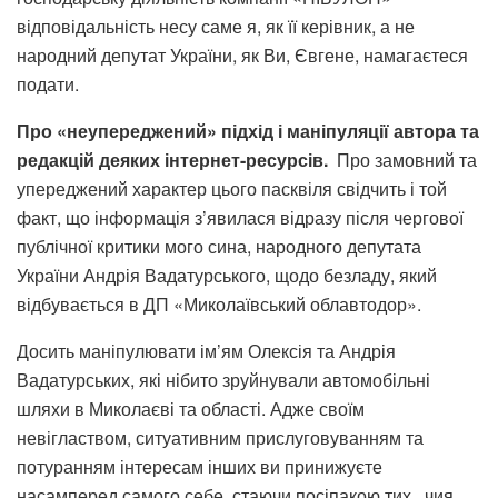
відповідальність несу саме я, як її керівник, а не
народний депутат України, як Ви, Євгене, намагаєтеся
подати.
Про «неупереджений» підхід і маніпуляції автора та
редакцій деяких інтернет-ресурсів.
Про замовний та
упереджений характер цього пасквіля свідчить і той
факт, що інформація з’явилася відразу після чергової
публічної критики мого сина, народного депутата
України Андрія Вадатурського, щодо безладу, який
відбувається в ДП «Миколаївський облавтодор».
Досить маніпулювати ім’ям Олексія та Андрія
Вадатурських, які нібито зруйнували автомобільні
шляхи в Миколаєві та області. Адже своїм
невіглаством, ситуативним прислуговуванням та
потуранням інтересам інших ви принижуєте
насамперед самого себе, стаючи посіпакою тих, чия