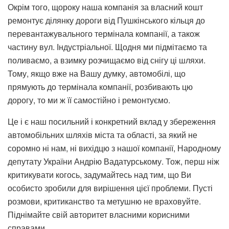
Окрім того, щороку наша компанія за власний кошт
ремонтує ділянку дороги від Пушкінського кільця до
перевантажувального термінала компанії, а також
частину вул. Індустріальної. Щодня ми підмітаємо та
поливаємо, а взимку розчищаємо від снігу ці шляхи.
Тому, якщо вже на Вашу думку, автомобілі, що
прямують до термінала компанії, розбивають цю
дорогу, то ми ж її самостійно і ремонтуємо.
Це і є наш посильний і конкретний вклад у збереження
автомобільних шляхів міста та області, за який не
соромно ні нам, ні вихідцю з нашої компанії, Народному
депутату України Андрію Вадатурському. Тож, перш ніж
критикувати когось, задумайтесь над тим, що Ви
особисто зробили для вирішення цієї проблеми. Пусті
розмови, критиканство та метушню не враховуйте.
Піднімайте свій авторитет власними корисними
справами.