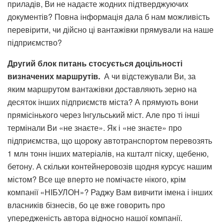
приладів, Ви не надаєте жодних підтверджуючих
документів? Повна інформація дала б нам можливість
перевірити, чи дійсно ці вантажівки прямували на наше
підприємство?
Другий блок питань стосується доцільності
визначених маршрутів.
А чи відстежували Ви, за
яким маршрутом вантажівки доставляють зерно на
десяток інших підприємств міста? А прямують вони
прямісінького через Інгульський міст. Але про ті інші
термінали Ви «не знаєте». Як і «не знаєте» про
підприємства, що щороку автотранспортом перевозять
1 млн тонн інших матеріалів, на кшталт піску, щебеню,
бетону. А скільки контейнеровозів щодня курсує нашим
містом? Все ще вперто не помічаєте нікого, крім
компанії «НІБУЛОН»? Раджу Вам вивчити імена і інших
власників бізнесів, бо це вже говорить про
упередженість автора відносно нашої компанії.