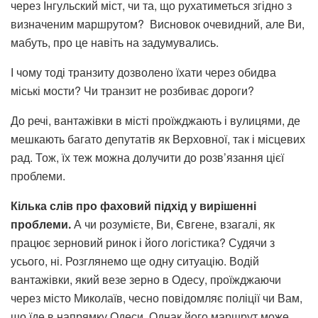
через Інгульский міст, чи та, що рухатиметься згідно з
визначеним маршрутом? Висновок очевидний, але Ви,
мабуть, про це навіть на задумувались.
І чому тоді транзиту дозволено їхати через обидва
міські мости? Чи транзит не розбиває дороги?
До речі, вантажівки в місті проїжджають і вулицями, де
мешкають багато депутатів як Верховної, так і місцевих
рад. Тож, їх теж можна долучити до розв’язання цієї
проблеми.
Кілька слів про фаховий підхід у вирішенні
проблеми.
А чи розумієте, Ви, Євгене, взагалі, як
працює зерновий ринок і його логістика? Судячи з
усього, ні. Розглянемо ще одну ситуацію. Водій
вантажівки, який везе зерно в Одесу, проїжджаючи
через місто Миколаїв, чесно повідомляє поліції чи Вам,
що їде в напрямку Одеси. Однак його маршрут може