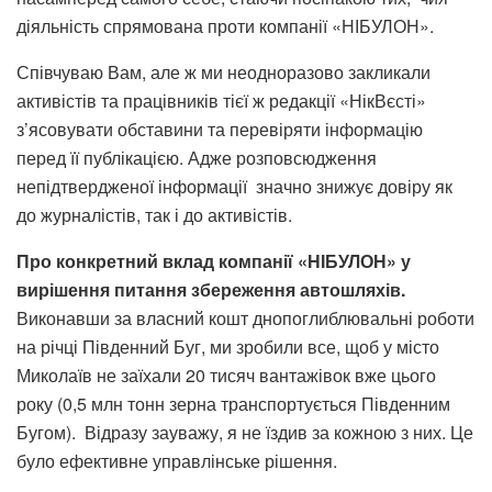
діяльність спрямована проти компанії «НІБУЛОН».
Співчуваю Вам, але ж ми неодноразово закликали
активістів та працівників тієї ж редакції «НікВєсті»
з’ясовувати обставини та перевіряти інформацію
перед її публікацією. Адже розповсюдження
непідтвердженої інформації значно знижує довіру як
до журналістів, так і до активістів.
Про конкретний вклад компанії «НІБУЛОН» у
вирішення питання збереження автошляхів.
Виконавши за власний кошт днопоглиблювальні роботи
на річці Південний Буг, ми зробили все, щоб у місто
Миколаїв не заїхали 20 тисяч вантажівок вже цього
року (0,5 млн тонн зерна транспортується Південним
Бугом). Відразу зауважу, я не їздив за кожною з них. Це
було ефективне управлінське рішення.