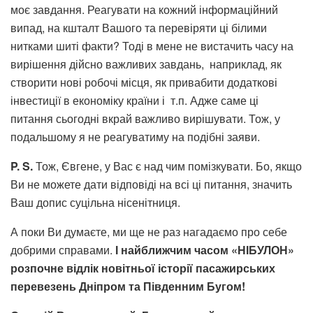
моє завдання. Реагувати на кожний інформаційний
випад, на кшталт Вашого та перевіряти ці білими
нитками шиті факти? Тоді в мене не вистачить часу на
вирішення дійсно важливих завдань, наприклад, як
створити нові робочі місця, як привабити додаткові
інвестиції в економіку країни і т.п. Адже саме ці
питання сьогодні вкрай важливо вирішувати. Тож, у
подальшому я не реагуватиму на подібні заяви.
P.
S.
Тож, Євгене, у Вас є над чим помізкувати. Бо, якщо
Ви не можете дати відповіді на всі ці питання, значить
Ваш допис суцільна нісенітниця.
А поки Ви думаєте, ми ще не раз нагадаємо про себе
добрими справами.
І найближчим часом «НІБУЛОН»
розпочне відлік новітньої історії пасажирських
перевезень Дніпром та Південним Бугом!