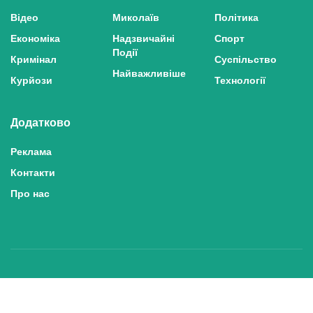
Відео
Миколаїв
Політика
Економіка
Надзвичайні
Спорт
Події
Кримінал
Суспільство
Найважливіше
Курйози
Технології
Додатково
Реклама
Контакти
Про нас
Політика конфіденційності та захисту персональних даних
Політика користування сайтом
Правила використання матеріалів сайту