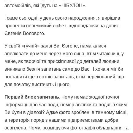
автомобілів, які їдуть на «НІБУЛОН».
І саме сьогодні, у день свого народження, я вирішив
провести невеличкий лікбез, відповідаючи на допис
Євгенія Волового.
У своїй «гучній» заяві Ви, Євгене, намагалися
апелювати до мене через мого сина, втім читаючи її, у
мене, як творчої та прискіпливої до деталей людини,
виникало безліч запитань саме до Вас. І хоча я міг би
поставити ще з сотню запитань, втім переконаний, що
для початку вистачить і цього.
Перший блок запитань
. Чому немає жодної точної
інформації про час події, номер автівки та водія, з яким
Ви були в діалозі? Адже фото зроблені в темному місці,
а територія поряд з нашими підприємствами добре
освітлена. Чому, розміщуючи фотографії обладнання та