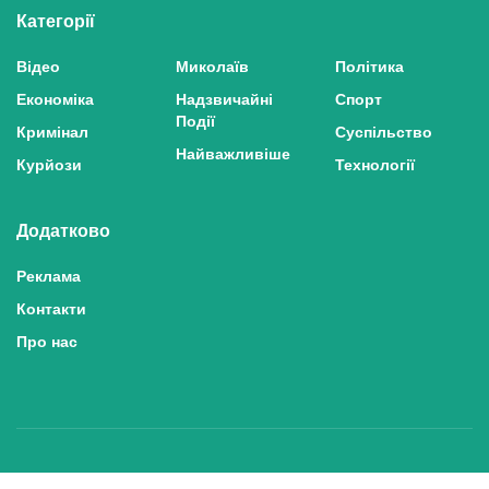
Категорії
Відео
Миколаїв
Політика
Економіка
Надзвичайні
Спорт
Події
Кримінал
Суспільство
Найважливіше
Курйози
Технології
Додатково
Реклама
Контакти
Про нас
Політика конфіденційності та захисту персональних даних