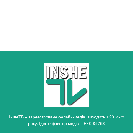
ІншеТВ – зареєстроване онлайн-медіа, виходить з 2014-го
року. Ідентифікатор медіа – R40-05753