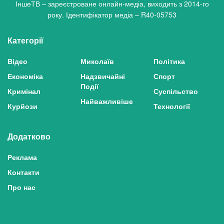
ІншеТВ – зареєстроване онлайн-медіа, виходить з 2014-го
року. Ідентифікатор медіа – R40-05753
Категорії
Відео
Миколаїв
Політика
Економіка
Надзвичайні
Спорт
Події
Кримінал
Суспільство
Найважливіше
Курйози
Технології
Додатково
Реклама
Контакти
Про нас