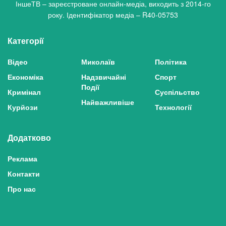
ІншеТВ – зареєстроване онлайн-медіа, виходить з 2014-го
року. Ідентифікатор медіа – R40-05753
Категорії
Відео
Миколаїв
Політика
Економіка
Надзвичайні
Спорт
Події
Кримінал
Суспільство
Найважливіше
Курйози
Технології
Додатково
Реклама
Контакти
Про нас