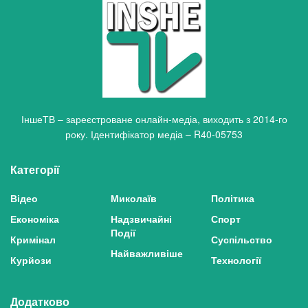
ІншеТВ – зареєстроване онлайн-медіа, виходить з 2014-го
року. Ідентифікатор медіа – R40-05753
Категорії
Відео
Миколаїв
Політика
Економіка
Надзвичайні
Спорт
Події
Кримінал
Суспільство
Найважливіше
Курйози
Технології
Додатково