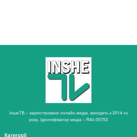
ІншеТВ – зареєстроване онлайн-медіа, виходить з 2014-го
року. Ідентифікатор медіа – R40-05753
Категорії