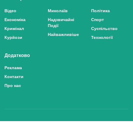
Відео
Миколаїв
Політика
Економіка
Надзвичайні
Спорт
Події
Кримінал
Суспільство
Найважливіше
Курйози
Технології
Додатково
Реклама
Контакти
Про нас
Політика конфіденційності та захисту персональних даних
Політика користування сайтом