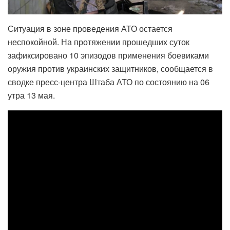
Ситуация в зоне проведения АТО остается
неспокойной. На протяжении прошедших суток
зафиксировано 10 эпизодов применения боевиками
оружия против украинских защитников, сообщается в
сводке пресс-центра Штаба АТО по состоянию на 06
утра 13 мая.