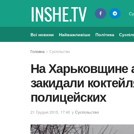
INSHE.TV
Су
Всі новини
Найважливіше
Політика
Суспіл
Головна
Суспільство
На Харьковщине 
закидали коктей
полицейских
21 Грудня 2015, 17:40
у
Суспільство