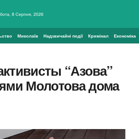
бота, 8 Серпня, 2026
ьство
Миколаїв
Надзвичайні події
Кримінал
Економіка
активисты “Азова”
лями Молотова дома