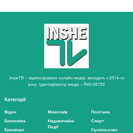
ІншеТВ – зареєстроване онлайн-медіа, виходить з 2014-го
року. Ідентифікатор медіа – R40-05753
Категорії
Відео
Миколаїв
Політика
Економіка
Надзвичайні
Спорт
Події
Кримінал
Суспільство