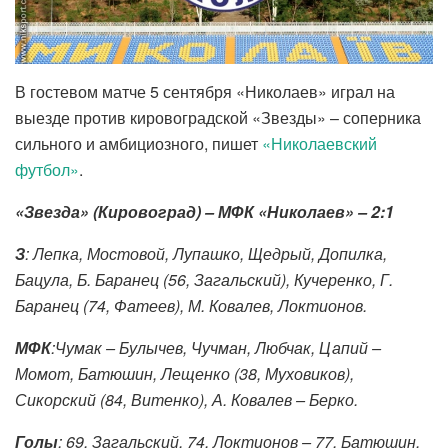
В гостевом матче 5 сентября «Николаев» играл на
выезде против кировоградской «Звезды» – соперника
сильного и амбициозного, пишет
«Николаевский
футбол»
.
«Звезда» (Кировоград) – МФК «Николаев» – 2:1
З
: Лепка, Мостовой, Лупашко, Щедрый, Допилка,
Бацула, Б. Баранец (56, Загальский), Кучеренко, Г.
Баранец (74, Фатеев), М. Ковалев, Локтионов.
МФК
:Чумак – Булычев, Чучман, Любчак, Цапий –
Момот, Батюшин, Лещенко (38, Муховиков),
Сикорский (84, Витенко), А. Ковалев – Берко.
Голы
: 69, Загальский, 74, Локтионов – 77, Батюшин.