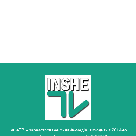
ІншеТВ – зареєстроване онлайн-медіа, виходить з 2014-го