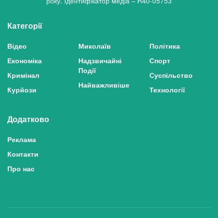
року. Ідентифікатор медіа – R40-05753
Категорії
Відео
Миколаїв
Політика
Економіка
Надзвичайні
Спорт
Події
Кримінал
Суспільство
Найважливіше
Курйози
Технології
Додатково
Реклама
Контакти
Про нас