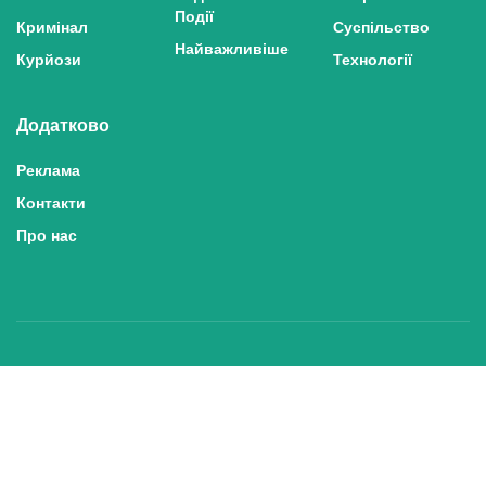
Події
Кримінал
Суспільство
Найважливіше
Курйози
Технології
Додатково
Реклама
Контакти
Про нас
Політика конфіденційності та захисту персональних даних
Політика користування сайтом
Правила використання матеріалів сайту
© 2025 inshe.tv