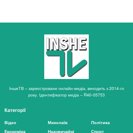
ІншеТВ – зареєстроване онлайн-медіа, виходить з 2014-го
року. Ідентифікатор медіа – R40-05753
Категорії
Відео
Миколаїв
Політика
Економіка
Надзвичайні
Спорт