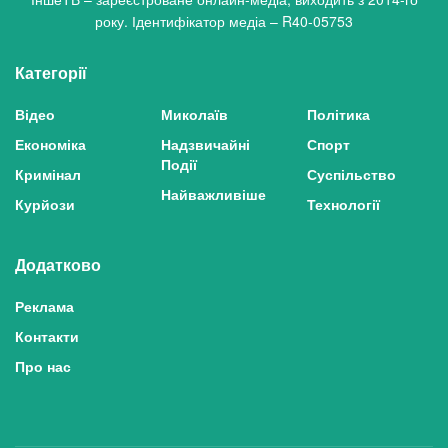
року. Ідентифікатор медіа – R40-05753
Категорії
Відео
Миколаїв
Політика
Економіка
Надзвичайні
Спорт
Події
Кримінал
Суспільство
Найважливіше
Курйози
Технології
Додатково
Реклама
Контакти
Про нас