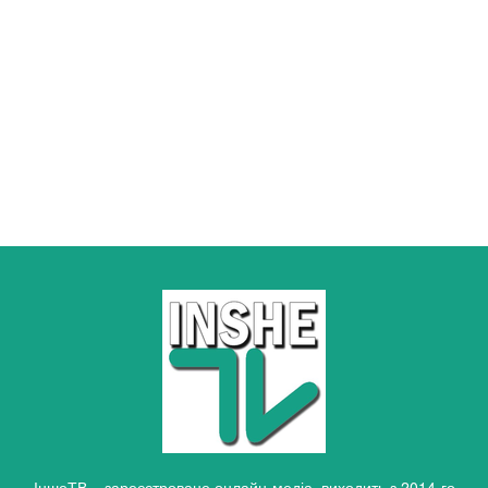
ІншеТВ – зареєстроване онлайн-медіа, виходить з 2014-го