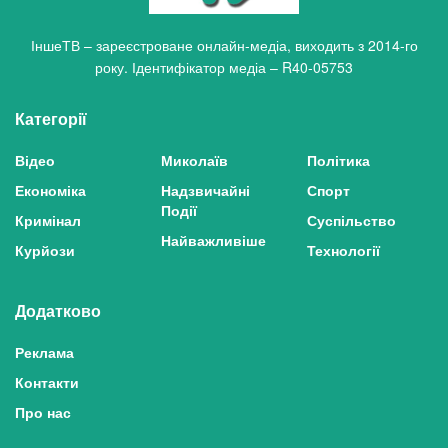
ІншеТВ – зареєстроване онлайн-медіа, виходить з 2014-го
року. Ідентифікатор медіа – R40-05753
Категорії
Відео
Миколаїв
Політика
Економіка
Надзвичайні
Спорт
Події
Кримінал
Суспільство
Найважливіше
Курйози
Технології
Додатково
Реклама
Контакти
Про нас