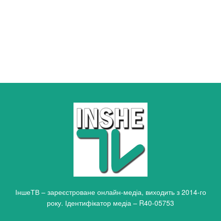
ІншеТВ – зареєстроване онлайн-медіа, виходить з 2014-го
року. Ідентифікатор медіа – R40-05753