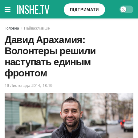
INSHE.TV
ПІДТРИМАТИ
Головна
Найважливіше
Давид Арахамия:
Волонтеры решили
наступать единым
фронтом
16 Листопада 2014, 18:19