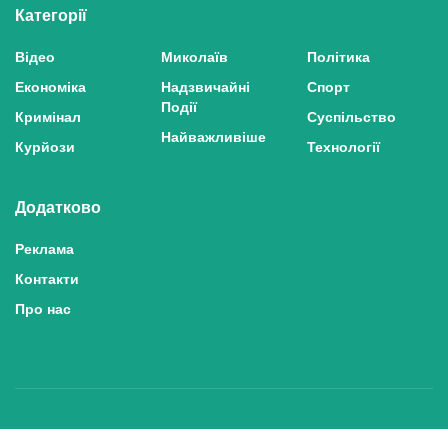
Категорії
Відео
Миколаїв
Політика
Економіка
Надзвичайні
Спорт
Події
Кримінал
Суспільство
Найважливіше
Курйози
Технології
Додатково
Реклама
Контакти
Про нас
Політика конфіденційності та захисту персональних даних