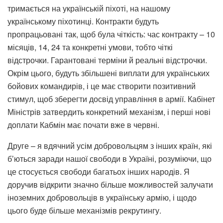
тримається на українській піхоті, на нашому
українському піхотинці. Контракти будуть
пропрацьовані так, щоб була чіткість: час контракту – 10
місяців, 14, 24 та конкретні умови, тобто чіткі
відстрочки. Гарантовані терміни й реальні відстрочки.
Окрім цього, будуть збільшені виплати для українських
бойових командирів, і це має створити позитивний
стимул, щоб зберегти досвід управління в армії. Кабінет
Міністрів затвердить конкретний механізм, і перші нові
доплати Кабмін має почати вже в червні.
Друге – я вдячний усім добровольцям з інших країн, які
бʼються заради нашої свободи в Україні, розуміючи, що
це стосується свободи багатьох інших народів. Я
доручив відкрити значно більше можливостей залучати
іноземних добровольців в українську армію, і щодо
цього буде більше механізмів рекрутингу.