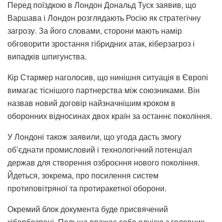
Перед поїздкою в Лондон Дональд Туск заявив, що
Варшава і Лондон розглядають Росію як стратегічну
загрозу. За його словами, сторони мають намір
обговорити зростання гібридних атак, кіберзагроз і
випадків шпигунства.
Кір Стармер наголосив, що нинішня ситуація в Європі
вимагає тіснішого партнерства між союзниками. Він
назвав новий договір найзначнішим кроком в
оборонних відносинах двох країн за останнє покоління.
У Лондоні також заявили, що угода дасть змогу
об’єднати промисловий і технологічний потенціал
держав для створення озброєння нового покоління.
Йдеться, зокрема, про посилення систем
протиповітряної та протиракетної оборони.
Окремий блок документа буде присвячений
кібербезпеці. Польща вважає себе однією з головних