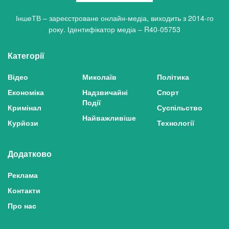
ІншеТВ – зареєстроване онлайн-медіа, виходить з 2014-го
року. Ідентифікатор медіа – R40-05753
Категорії
Відео
Миколаїв
Політика
Економіка
Надзвичайні
Спорт
Події
Кримінал
Суспільство
Найважливіше
Курйози
Технології
Додатково
Реклама
Контакти
Про нас