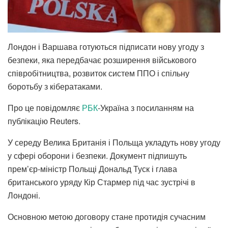
Лондон і Варшава готуються підписати нову угоду з
безпеки, яка передбачає розширення військового
співробітництва, розвиток систем ППО і спільну
боротьбу з кібератаками.
Про це повідомляє
РБК
-Україна з посиланням на
публікацію Reuters.
У середу Велика Британія і Польща укладуть нову угоду
у сфері оборони і безпеки. Документ підпишуть
прем’єр-міністр Польщі Дональд Туск і глава
британського уряду Кір Стармер під час зустрічі в
Лондоні.
Основною метою договору стане протидія сучасним