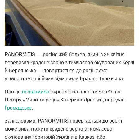
PANORMITIS — російський балкер, який із 25 квітня
перевозив крадене зерно з тимчасово окупованих Керчі
й Бердянська — повертається до росії, адже
у вивантаженні йому відмовили Ізраїль і Туреччина.
Про це
повідомила
журналістка проєкту SeaKrime
Центру «Миротворець» Катерина Яресько, передає
Громадське
.
За її словами, PANORMITIS повертається до росії і
може вивантажити крадене зерно з тимчасово
окупованих територій України в Кавказі або