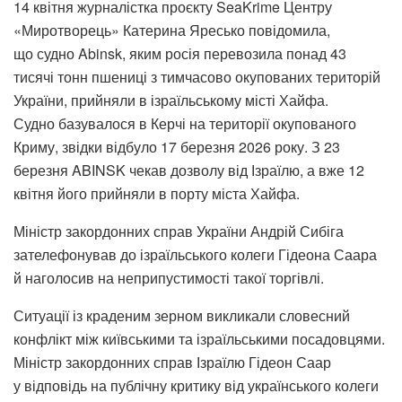
14 квітня журналістка проєкту SeaKrime Центру
«Миротворець» Катерина Яресько повідомила,
що судно Abinsk, яким росія перевозила понад 43
тисячі тонн пшениці з тимчасово окупованих територій
України, прийняли в ізраїльському місті Хайфа.
Судно базувалося в Керчі на території окупованого
Криму, звідки відбуло 17 березня 2026 року. З 23
березня ABINSK чекав дозволу від Ізраїлю, а вже 12
квітня його прийняли в порту міста Хайфа.
Міністр закордонних справ України Андрій Сибіга
зателефонував до ізраїльського колеги Гідеона Саара
й наголосив на неприпустимості такої торгівлі.
Ситуації із краденим зерном викликали словесний
конфлікт між київськими та ізраїльськими посадовцями.
Міністр закордонних справ Ізраїлю Гідеон Саар
у відповідь на публічну критику від українського колеги