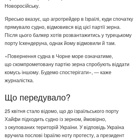
Новоросійську.
Яресько вказує, що агротрейдер в Ізраїлі, куди спочатку
прямувало судно, відмовився від цієї партії зерна.
Після цього балкер хотів розвантажитись у турецькому
порту Іскендеруна, однак йому відмовили й там.
«Повернення судна в Чорне море означатиме,
що скомпрометовану партію зерна спробують віддати
комусь іншому. Будемо спостерігати», — каже
журналістка.
Що передувало?
25 квітня стало відомо, що до ізраїльського порту
Хайфи підходить судно із зерном, ймовірно,
з окупованих територій України. У відповідь Україна
вручила послові Ізраїлю ноту протесту, а президент