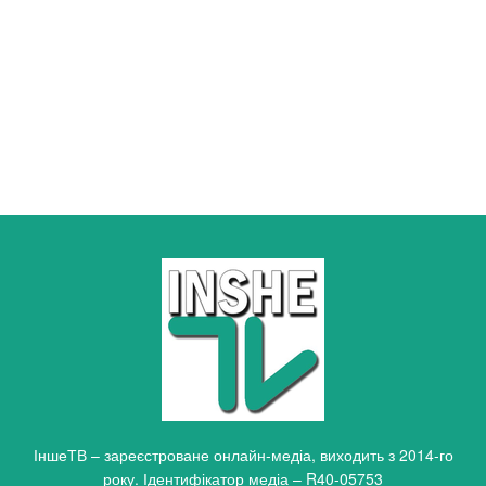
ІншеТВ – зареєстроване онлайн-медіа, виходить з 2014-го
року. Ідентифікатор медіа – R40-05753