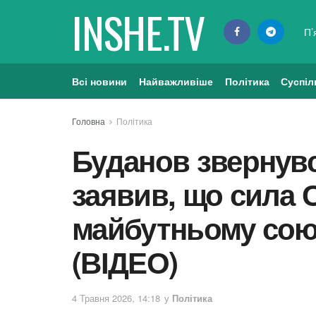
INSHE.TV
П’
Всі новини
Найважливіше
Політика
Суспіл
Головна
Політика
Буданов звернувс
заявив, що сила 
майбутньому союз
(ВІДЕО)
4 Травня 2026, 14:18
у
Політика