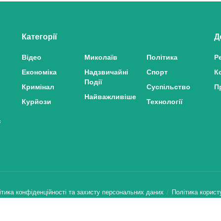
Категорії
Д
Відео
Миколаїв
Політика
Р
Економіка
Надзвичайні
Спорт
К
Події
Кримінал
Суспільство
П
Найважливіше
Курйози
Технології
з
ітика конфіденційності та захисту персональних даних
Політика корист