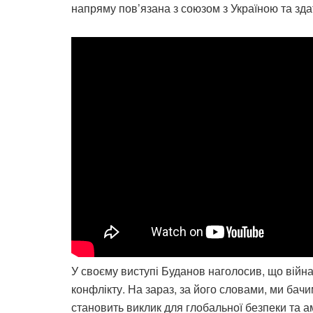
напряму пов’язана з союзом з Україною та зда
У своєму виступі Буданов наголосив, що війна
конфлікту. На зараз, за його словами, ми бачи
становить виклик для глобальної безпеки та а