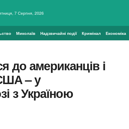
ятниця, 7 Серпня, 2026
ьство
Миколаїв
Надзвичайні події
Кримінал
Економіка
я до американців і
США – у
і з Україною