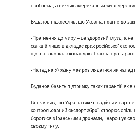
проблема, а виклик американському лідерству т
Буданов підкреслив, що Україна прагне до закі
-Прагнення до миру – це здоровий глузд, а не
санкцій лише відкладає крах російської економ
що він говорив з командою Трампа про гаранті
-Напад на Україну має розглядатися як напад 
Буданов бавить підтримку таких гарантій як в к
Він заявив, що Україна вже є надійним партн
контрольований експорт зброї, створює спільні
боротися з іранськими дронами, і нарощує сво
своєму тилу.