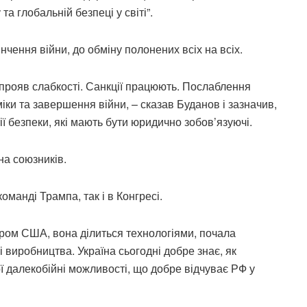
а глобальній безпеці у світі”.
нчення війни, до обміну полонених всіх на всіх.
 прояв слабкості. Санкції працюють. Послаблення
іки та завершення війни, – сказав Буданов і зазначив,
ї безпеки, які мають бути юридично зобов’язуючі.
на союзників.
оманді Трампа, так і в Конгресі.
ером США, вона ділиться технологіями, почала
 виробництва. Україна сьогодні добре знає, як
ї далекобійні можливості, що добре відчуває РФ у