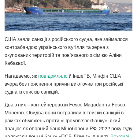
США зняли санкції з російського судна, яке займалося
контрабандою українського вугілля та зерна з
окупованих територій та пов’язаного з сім’єю Аліни
Кабаєвої.
Нагадаємо, як
повідомляло
й ІншеТВ, Мінфін США
вчора без пояснення причин виключив три російські
судна із списків санкцій.
Два з них – контейнеровози Fesco Magadan та Fesco
Moneron. Обидва вони потрапили в списки санкцій в
рамках обмежень проти «Промзв’язокбанку», який
працює як опорний банк Міноборони РФ. 2022 року суду
належали доньці банку «ПСБ-Лізинг», пишуть
Важливі