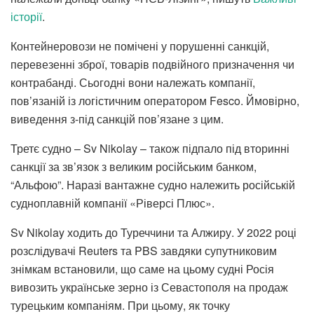
історії
.
Контейнеровози не помічені у порушенні санкцій,
перевезенні зброї, товарів подвійного призначення чи
контрабанді. Сьогодні вони належать компанії,
пов’язаній із логістичним оператором Fesco. Ймовірно,
виведення з-під санкцій пов’язане з цим.
Третє судно – Sv Nikolay – також підпало під вторинні
санкції за зв’язок з великим російським банком,
“Альфою”. Наразі вантажне судно належить російській
судноплавній компанії «Ріверсі Плюс».
Sv Nikolay ходить до Туреччини та Алжиру. У 2022 році
розслідувачі Reuters та PBS завдяки супутниковим
знімкам встановили, що саме на цьому судні Росія
вивозить українське зерно із Севастополя на продаж
турецьким компаніям. При цьому, як точку