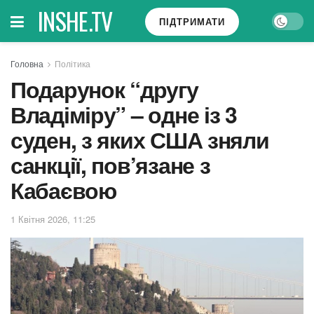
INSHE.TV
ПІДТРИМАТИ
Головна
Політика
Подарунок “другу
Владіміру” – одне із 3
суден, з яких США зняли
санкції, пов’язане з
Кабаєвою
1 Квітня 2026, 11:25