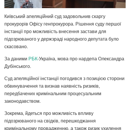
Київський апеляційний суд задовольнив скаргу
прокурорів Офісу генпрокурора. Рішення суду першої
інстанції про можливість внесення застави для
підозрюваного у держзраді народного депутата було
скасовано.
За даними
РБК
-Україна, мова про нардепа Олександра
Дубінського.
Суд апеляційної інстанції погодився з позицією сторони
обвинувачення та визнав наявність ризиків,
передбачених кримінальним процесуальним
законодавством.
Зокрема, йдеться про можливість впливу
підозрюваного на свідків, перешкоджання
кримінальному провадженню, а також ризик ухилення