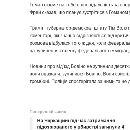
Гоман візьме на себе відповідальність за опер
Фрей сказав, що планує зустрітися з Гоманом у
Трамп і губернатор-демократ штату Тім Волз 
коментарі, які значно відрізняються від крит
розмова відбулася того ж дня, коли федераль
на зупинення сплеску федерального імміграці
Новини про від’їзд Бовіно не зупинили десятки
вони вважали, зупинився Бовіно. Вони свистіл
тромбоні. Поліція спостерігала за ними та не д
Попередній запис
На Черкащині під час затримання
підозрюваного у вбивстві загинули 4