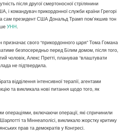
тність після другої смертоносної стрілянини
А, і командувач прикордонної служби країни Грегорі
ок, а сам президент США Дональд Трамп пом’якшив тон
ише
УНН
.
 призначає свого “прикордонного царя” Тома Гомана
ватиме безпосередньо перед Білим домом, після того,
тий чоловік, Алекс Претті, планував “влаштувати
влада не підтвердила.
рата відділення інтенсивної терапії, агентами
цію та викликала нові питання щодо того, як
 операціями, включаючи операції, які спричинили
 Шарлотті та Міннеаполісі, викликало жорстку критику
янських прав та демократів у Конгресі.