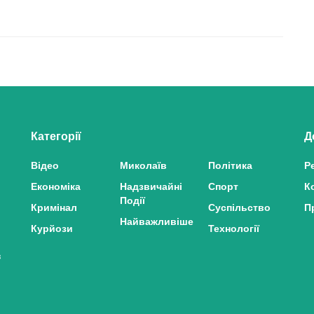
Категорії
Д
Відео
Миколаїв
Політика
Р
Економіка
Надзвичайні
Спорт
К
Події
Кримінал
Суспільство
П
Найважливіше
Курйози
Технології
з