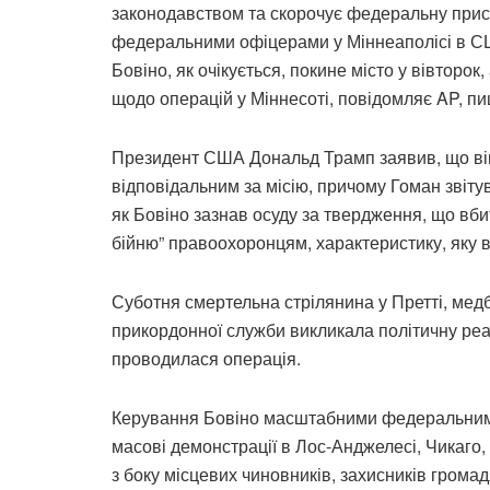
законодавством та скорочує федеральну прису
федеральними офіцерами у Міннеаполісі в СШ
Бовіно, як очікується, покине місто у вівтор
щодо операцій у Міннесоті, повідомляє AP, п
Президент США Дональд Трамп заявив, що він
відповідальним за місію, причому Гоман звіту
як Бовіно зазнав осуду за твердження, що вби
бійню” правоохоронцям, характеристику, яку 
Суботня смертельна стрілянина у Претті, медб
прикордонної служби викликала політичну реак
проводилася операція.
Керування Бовіно масштабними федеральними
масові демонстрації в Лос-Анджелесі, Чикаго,
з боку місцевих чиновників, захисників громад