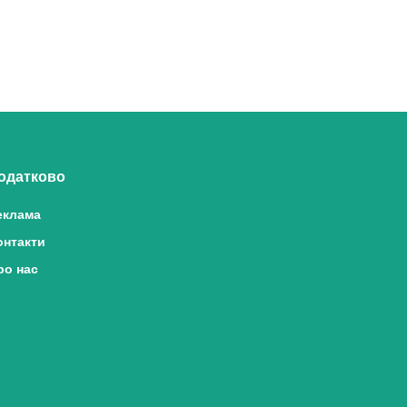
одатково
еклама
онтакти
ро нас