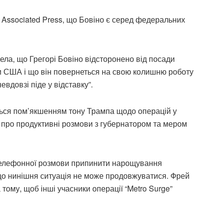
Associated Press, що Бовіно є серед федеральних
ела, що Грегорі Бовіно відсторонено від посади
и США і що він повернеться на свою колишню роботу
невдовзі піде у відставку”.
ється пом’якшенням тону Трампа щодо операцій у
 про продуктивні розмови з губернатором та мером
 телефонної розмови припинити нарощування
 що нинішня ситуація не може продовжуватися. Фрей
тому, щоб інші учасники операції “Metro Surge”