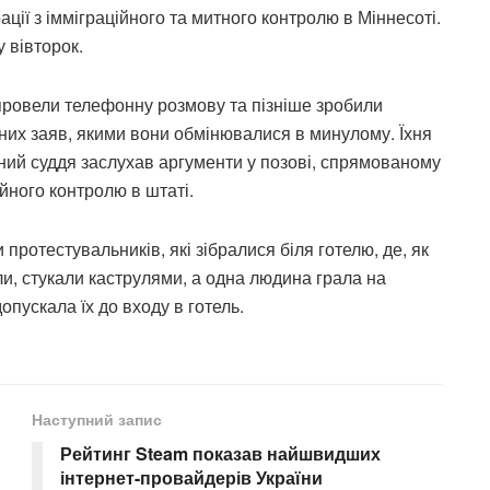
ації з імміграційного та митного контролю в Міннесоті.
 вівторок.
провели телефонну розмову та пізніше зробили
ичних заяв, якими вони обмінювалися в минулому. Їхня
ний суддя заслухав аргументи у позові, спрямованому
йного контролю в штаті.
 протестувальників, які зібралися біля готелю, де, як
и, стукали каструлями, а одна людина грала на
опускала їх до входу в готель.
Наступний запис
Рейтинг Steam показав найшвидших
інтернет-провайдерів України