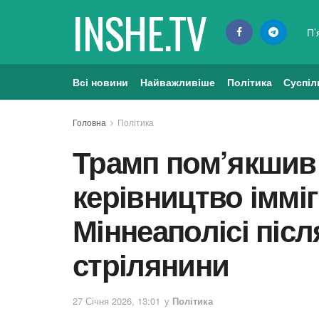
INSHE.TV
П’
Всі новини
Найважливіше
Політика
Суспіл
Головна
Політика
Трамп пом’якшив 
керівництво іммі
Міннеаполісі післ
стрілянини
27 Січня 2026, 13:01
у
Політика