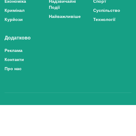
Економіка
Надзвичайні
Спорт
Події
Кримінал
Суспільство
Найважливіше
Курйози
Технології
Додатково
Реклама
Контакти
Про нас
Політика конфіденційності та захисту персональних даних
Політика користування сайтом
Правила використання матеріалів сайту
© 2025 inshe.tv