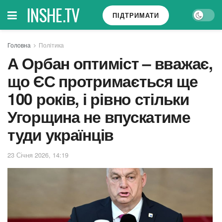
INSHE.TV
ПІДТРИМАТИ
Головна
Політика
А Орбан оптиміст – вважає,
що ЄС протримається ще
100 років, і рівно стільки
Угорщина не впускатиме
туди українців
23 Січня 2026, 14:19