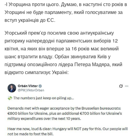
-І Угорщина проти цього. Думаю, в наступні сто років в
Угорщині не буде парламенту, який голосуватиме за
вступ українців до ЄС.
Угорський прем’єр посилив свою антиукраїнську
риторику напередодні парламентських виборів 12
квітня, на яких він вперше за 16 років має великий
шанс втратити владу. Орбан звинуватив Київ у
підтримці опозиційного лідера Петера Мадяра, який
відкрито симпатизує Україні: