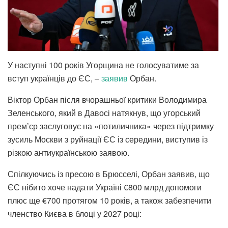
У наступні 100 років Угорщина не голосуватиме за
вступ українців до ЄС, –
заявив
Орбан.
Віктор Орбан після вчорашньої критики Володимира
Зеленського, який в Давосі натякнув, що угорський
прем’єр заслуговує на «потиличника» через підтримку
зусиль Москви з руйнації ЄС із середини, виступив із
різкою антиукраїнською заявою.
Спілкуючись із пресою в Брюсселі, Орбан заявив, що
ЄС нібито хоче надати Україні €800 млрд допомоги
плюс ще €700 протягом 10 років, а також забезпечити
членство Києва в блоці у 2027 році: