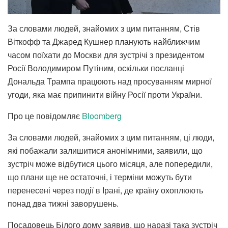
За словами людей, знайомих з цим питанням, Стів
Віткофф та Джаред Кушнер планують найближчим
часом поїхати до Москви для зустрічі з президентом
Росії Володимиром Путіним, оскільки посланці
Дональда Трампа працюють над просуванням мирної
угоди, яка має припинити війну Росії проти України.
Про це повідомляє
Bloomberg
За словами людей, знайомих з цим питанням, ці люди,
які побажали залишитися анонімними, заявили, що
зустріч може відбутися цього місяця, але попередили,
що плани ще не остаточні, і терміни можуть бути
перенесені через події в Ірані, де країну охоплюють
понад два тижні заворушень.
Посадовець Білого дому заявив, що наразі така зустріч