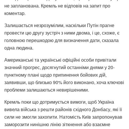
не запланована. Кремль не відповів на запит про
коментар.
Залишається незрозумілим, наскільки Путін прагне
провести цю другу зустріч з ними двома, і це, схоже, є
головною перешкодою для визначення дати, сказала
одна людина.
Американські та українські офіційні особи привітали
значний прогрес, досягнутий останніми днями у 20-
пунктному плані щодо припинення бойових дій,
заявивши, що близько 90% його виконано, хоча ключові
проблеми залишаються невирішеними.
Кремль поки що дотримується вимоги, щоб Україна
вивела війська з решти районів східного Донбасу, які її
сили не змогли захопити. Натомість Київ запропонував
заморозити нинішню лінію зіткнення або взаємне