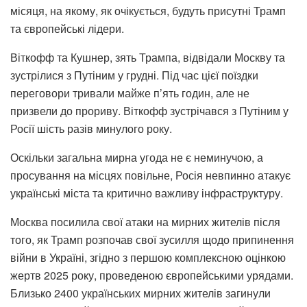
місяця, на якому, як очікується, будуть присутні Трамп
та європейські лідери.
Віткофф та Кушнер, зять Трампа, відвідали Москву та
зустрілися з Путіним у грудні. Під час цієї поїздки
переговори тривали майже п’ять годин, але не
призвели до прориву. Віткофф зустрічався з Путіним у
Росії шість разів минулого року.
Оскільки загальна мирна угода не є неминучою, а
просування на місцях повільне, Росія невпинно атакує
українські міста та критично важливу інфраструктуру.
Москва посилила свої атаки на мирних жителів після
того, як Трамп розпочав свої зусилля щодо припинення
війни в Україні, згідно з першою комплексною оцінкою
жертв 2025 року, проведеною європейськими урядами.
Близько 2400 українських мирних жителів загинули