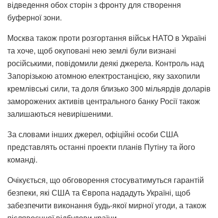
відведення обох сторін з фронту для створення
буферної зони.
Москва також проти розгортання військ НАТО в Україні
та хоче, щоб окуповані нею землі були визнані
російськими, повідомили деякі джерела. Контроль над
Запорізькою атомною електростанцією, яку захопили
кремлівські сили, та доля близько 300 мільярдів доларів
заморожених активів центрального банку Росії також
залишаються невирішеними.
За словами інших джерел, офіційні особи США
представлять останні проекти планів Путіну та його
команді.
Очікується, що обговорення стосуватимуться гарантій
безпеки, які США та Європа нададуть Україні, щоб
забезпечити виконання будь-якої мирної угоди, а також
післявоєнної відбудови країни.