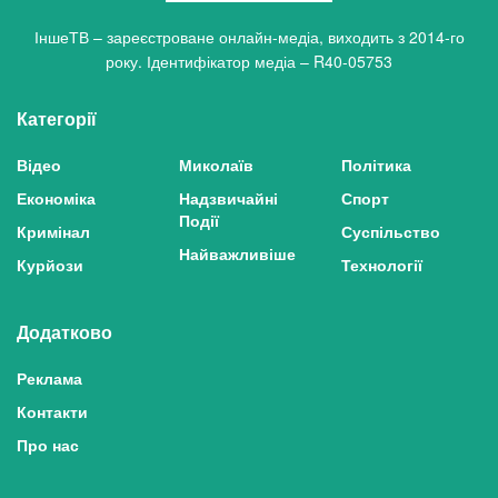
ІншеТВ – зареєстроване онлайн-медіа, виходить з 2014-го
року. Ідентифікатор медіа – R40-05753
Категорії
Відео
Миколаїв
Політика
Економіка
Надзвичайні
Спорт
Події
Кримінал
Суспільство
Найважливіше
Курйози
Технології
Додатково
Реклама
Контакти
Про нас