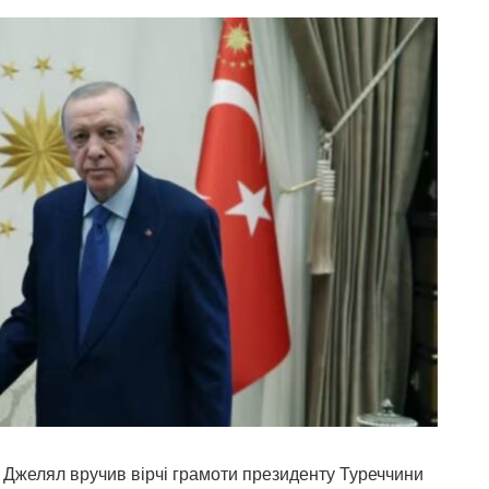
н Джелял вручив вірчі грамоти президенту Туреччини