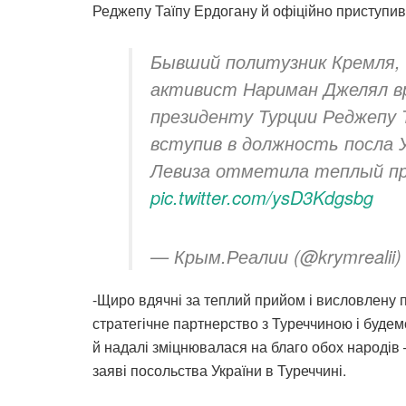
Реджепу Таїпу Ердогану й офіційно приступив
Бывший политузник Кремля,
активист Нариман Джелял в
президенту Турции Реджепу 
вступив в должность посла 
Левиза отметила теплый пр
pic.twitter.com/ysD3Kdgsbg
— Крым.Реалии (@krymrealii
-Щиро вдячні за теплий прийом і висловлену п
стратегічне партнерство з Туреччиною і буде
й надалі зміцнювалася на благо обох народів –
заяві посольства України в Туреччині.