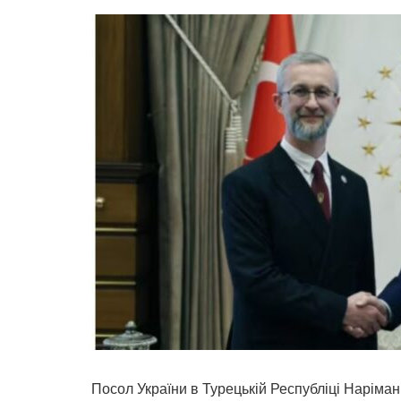
Посол України в Турецькій Республіці Наріма