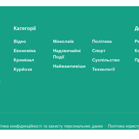
Категорії
Д
Відео
Миколаїв
Політика
Р
Економіка
Надзвичайні
Спорт
К
Події
Кримінал
Суспільство
П
Найважливіше
Курйози
Технології
з
ітика конфіденційності та захисту персональних даних
Політика корист