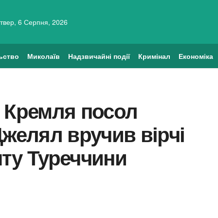
твер, 6 Серпня, 2026
ьство
Миколаїв
Надзвичайні події
Кримінал
Економіка
ь Кремля посол
Джелял вручив вірчі
нту Туреччини