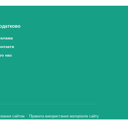
одатково
еклама
онтакти
ро нас
ування сайтом
Правила використання матеріалів сайту