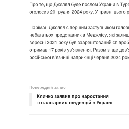
Про те, що Джелял буде послом України в Тур
оголосив 20 грудня 2024 року. У травні цього
Наріман Джелял є першим заступником голови
небагатьох представників Меджлісу, які залиши
вересні 2021 року був заарештований співробі
отримав 17 років ув’язнення. Разом зі ще де
російської в’язниці наприкінці червня 2024 рок
Попередній запис
Кличко заявив про наростання
тоталітарних тенденцій в Україні