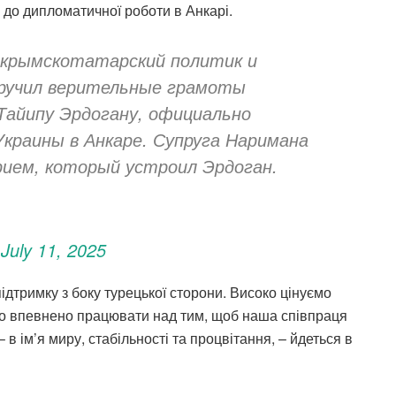
 до дипломатичної роботи в Анкарі.
 крымскотатарский политик и
ручил верительные грамоты
Тайипу Эрдогану, официально
Украины в Анкаре. Супруга Наримана
ием, который устроил Эрдоган.
)
July 11, 2025
ідтримку з боку турецької сторони. Високо цінуємо
мо впевнено працювати над тим, щоб наша співпраця
 в ім’я миру, стабільності та процвітання, – йдеться в