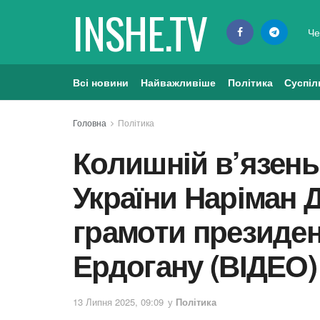
INSHE.TV
Че
Всі новини
Найважливіше
Політика
Суспіл
Головна
Політика
Колишній в’язен
України Наріман 
грамоти президе
Ердогану (ВІДЕО)
13 Липня 2025, 09:09
у
Політика