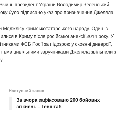
еччині, президент України Володимир Зеленський
 року було підписано указ про призначення Джеляла.
 Меджлісу кримськотатарського народу. Один із
лися в Криму після російської анексії 2014 року. У
тниками ФСБ Росії за підозрою у скоєнні диверсії,
в’ятьма цивільними заручниками Джеляла звільнили з
у.
Наступний запис
За вчора зафіксовано 200 бойових
зіткнень – Генштаб