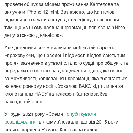
провели обшук за місцем проживання Каптелова та
вилучили IPhone 12 mini. Зазначено, що Каптєлов
відмовився надати доступ до телефону, пояснивши
тим, що «в ньому наявна інформація, пов’язана з його
депутатською діяльністю».
Але детективи все ж вилучили мобільний нардепа,
«враховуючи, що наведені відомості відповідають тим,
про які зазначено в ухвалі слідчого судді про обшук», та
передали експертам на дослідження «для здійснення,
за можливості, копіювання інформації, яка зберігається
на електронному носії». Ухвалою ВАКС від 1 липня за
клопотанням НАБУ на телефон Каптелова був
накладений арешт.
У грудні 2024 року «Схеми»
опублікували
розслідування
, в якому з’ясували, що від 2015 року
родина нардепа Романа Каптєлова володіє