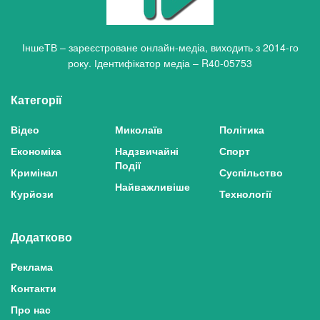
ІншеТВ – зареєстроване онлайн-медіа, виходить з 2014-го
року. Ідентифікатор медіа – R40-05753
Категорії
Відео
Миколаїв
Політика
Економіка
Надзвичайні
Спорт
Події
Кримінал
Суспільство
Найважливіше
Курйози
Технології
Додатково
Реклама
Контакти
Про нас