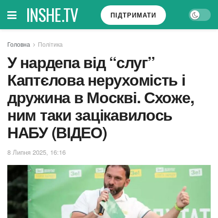
INSHE.TV
ПІДТРИМАТИ
Головна
Політика
У нардепа від “слуг”
Каптєлова нерухомість і
дружина в Москві. Схоже,
ним таки зацікавилось
НАБУ (ВІДЕО)
8 Липня 2025, 16:16