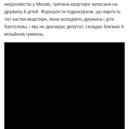
нерухомістю у Москві, третина квартири записана на
дружину й дітей. Журналісти підрахували, що вартість
тієї частки квартири, якою володіють дружина і діти
Каптєлова, і яку не декларує депутат, складає близько 6
мільйонів гривень.