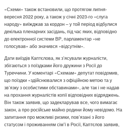
«Схеми» також встановили, що протягом липня-
вересня 2022 року, а також у січні 2023-го «слуга
народу» виїжджав за кордон – у той період відбулися
декілька пленарних засідань, під час яких, відповідно
до електронної системи ВР, парламентар «не
голосував» або значився «відсутнім».
Дати виїздів Каптєлова, як з’ясували журналісти,
збігаються з поїздками його дружини з Росії до
Туреччини. У коментарі «Схемам» депутат повідомив,
що поїздки «здійснювалися з офіційною метою та у
зв’язку з особистими обставинами», але так і не надав
на прохання журналістів копії відповідних відряджень.
Він також заявив, що задекларував все, чого вимагає
закон, а про російське майно родини йому невідомо. На
запитання про можливі ризики, пов’язані з його
статусом і проживанням сім’ї в Росії, Каптєлов заявив,