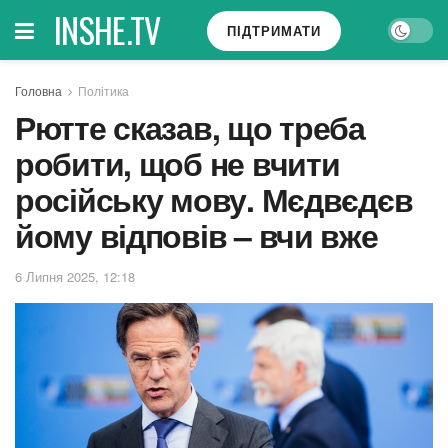
INSHE.TV
ПІДТРИМАТИ
Головна
Політика
Рютте сказав, що треба
робити, щоб не вчити
російську мову. Мєдвєдєв
йому відповів – вчи вже
6 Липня 2025, 12:18