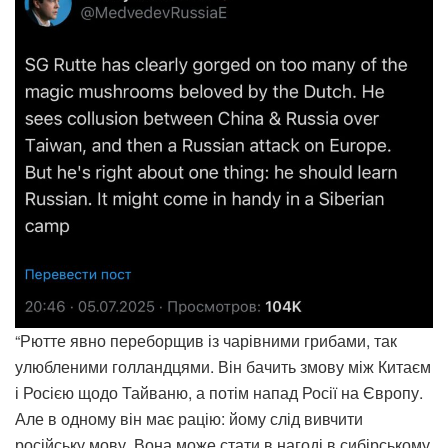
“Рютте явно переборщив із чарівними грибами, так
улюбленими голландцями. Він бачить змову між Китаєм
і Росією щодо Тайваню, а потім напад Росії на Європу.
Але в одному він має рацію: йому слід вивчити
російську мову. Вона може стати в нагоді в сибірському