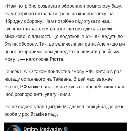
«Нам потрібно розвивати оборонно-промислову базу.
Нам потрібно витрачати гроші на кібербезпеку, на
гібридну оборону. Нам потрібно підготувати наші
суспільства загалом до того, що виходить за межі
військової діяльності. Це додаткові 1,5%, які ведуть до
5% на оборону. Так, це величезні витрати. Але якщо ми
цього не зробимо, нам доведеться вивчити російську
мову», — наголосив Рютте.
Генсек НАТО також припустив змову РФ і Китаю в разі
нападу останнього на Тайвань. В цей час, вважає
Рютте, РФ може напасти на якусь із європейських країн,
щоб розпорошити увагу і сили.
На це відреагував Дмітрій Мєдвєдєв, офіційна, до речі,
особа у російській владі.