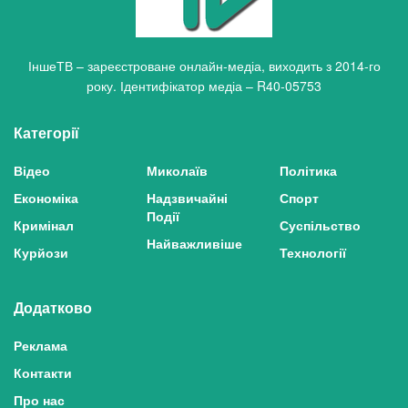
ІншеТВ – зареєстроване онлайн-медіа, виходить з 2014-го
року. Ідентифікатор медіа – R40-05753
Категорії
Відео
Миколаїв
Політика
Економіка
Надзвичайні
Спорт
Події
Кримінал
Суспільство
Найважливіше
Курйози
Технології
Додатково
Реклама
Контакти
Про нас