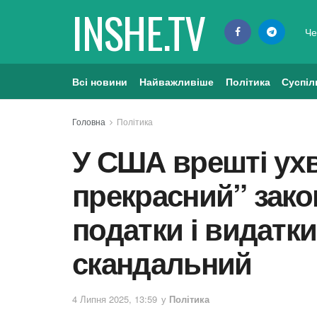
INSHE.TV
Че
Всі новини
Найважливіше
Політика
Суспіл
Головна
Політика
У США врешті ухв
прекрасний” зако
податки і видатки
скандальний
4 Липня 2025, 13:59
у
Політика