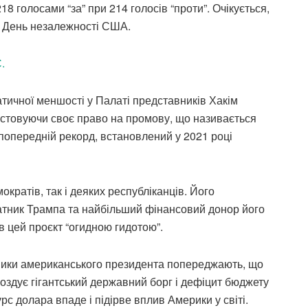
 голосами “за” при 214 голосів “проти”. Очікується,
а День незалежності США.
.
тичної меншості у Палаті представників Хакім
стовуючи своє право на промову, що називається
попередній рекорд, встановлений у 2021 році
ократів, так і деяких республіканців. Його
ратник Трампа та найбільший фінансовий донор його
в цей проєкт “огидною гидотою”.
атники американського президента попереджають, що
роздує гігантський державний борг і дефіцит бюджету
рс долара впаде і підірве вплив Америки у світі.