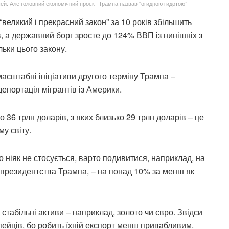
ей. Але головний економічний проєкт Трампа назвав “огидною гидотою”
великий і прекрасний закон” за 10 років збільшить
, а державний борг зросте до 124% ВВП із нинішніх з
льки цього закону.
масштабні ініціативи другого терміну Трампа –
депортація мігрантів із Америки.
36 трлн доларів, з яких близько 29 трлн доларів – це
му світу.
ніяк не стосується, варто подивитися, наприклад, на
го президентства Трампа, – на понад 10% за менш як
стабільні активи – наприклад, золото чи євро. Звідси
пейців, бо робить їхній експорт менш привабливим.