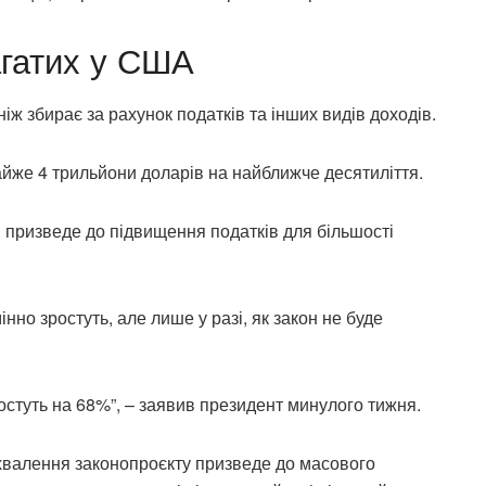
агатих у США
іж збирає за рахунок податків та інших видів доходів.
йже 4 трильйони доларів на найближче десятиліття.
я призведе до підвищення податків для більшості
но зростуть, але лише у разі, як закон не буде
остуть на 68%”, – заявив президент минулого тижня.
валення законопроєкту призведе до масового