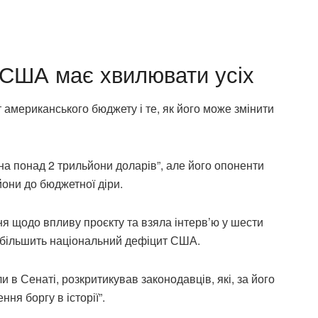
США має хвилювати усіх
 американського бюджету і те, як його може змінити
на понад 2 трильйони доларів”, але його опоненти
они до бюджетної діри.
ня щодо впливу проєкту та взяла інтерв’ю у шести
 збільшить національний дефіцит США.
 в Сенаті, розкритикував законодавців, які, за його
ня боргу в історії”.