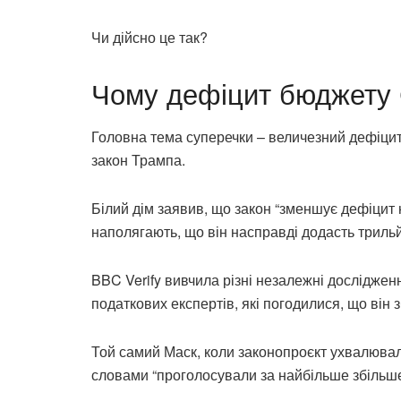
Чи дійсно це так?
Чому дефіцит бюджету 
Головна тема суперечки – величезний дефіцит
закон Трампа.
Білий дім заявив, що закон “зменшує дефіцит 
наполягають, що він насправді додасть трильй
BBC Verify вивчила різні незалежні досліджен
податкових експертів, які погодилися, що він
Той самий Маск, коли законопроєкт ухвалювали
словами “проголосували за найбільше збільшен