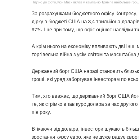
Підпис до фото,Ілон Маск вклав у кампанію Трампа найбільше грош
За розрахунками бюджетного офісу Конгресу, “
дірку в бюджеті США на 3,4 трильйона доларів
97%. І це при тому, що офіс оцінює наслідки ті
А крім нього на економіку впливають дві інші 
торгівельна війна з усім світом та масштабна 
Державний борг США наразі становить близько 
гроші, які уряд заборгував інвесторам по всьо
Тим, хто вважає, що державний борг США його 
те, як стрімко впав курс долара за час друго
пів року.
Втікаючи від долара, інвестори шукають більш 
зростання курсу євро, яке не дуже радує євро