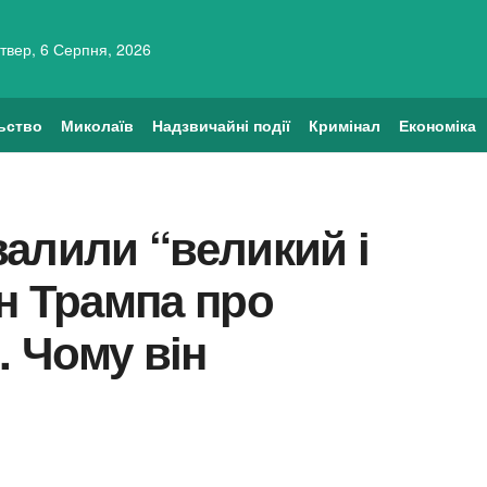
твер, 6 Серпня, 2026
ьство
Миколаїв
Надзвичайні події
Кримінал
Економіка
алили “великий і
н Трампа про
. Чому він