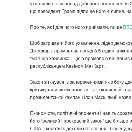
ухвалили після понад добового обговорення 218
що президент Трамп підпише його 4 липня, н
Про те, як і для чого його приймали, пише
ВВС
Щоб затримати його ухвалення, лідер демокра
Джеффріс промовляв понад 8,5 годин, викори
“магічна хвилинка”. Цією промовою він побив 
республіканцем Кевіном МакКарті.
Закон зіткнувся із запереченнями як з боку дем
критикували як економісти, так і колишній со
президентської кампанії Ілон Маск, який назва
Економісти, політичні опоненти і навіть сор
його “великий і прекрасний закон” ще більше 
США, скоротить доходи населення і бізнесу, ку