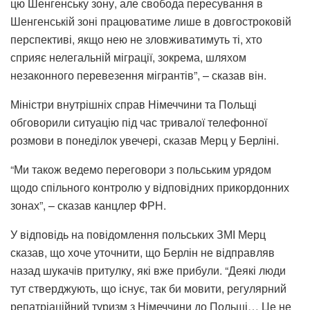
цю Шенгенську зону, але свобода пересування в
Шенгенській зоні працюватиме лише в довгостроковій
перспективі, якщо нею не зловживатимуть ті, хто
сприяє нелегальній міграції, зокрема, шляхом
незаконного перевезення мігрантів”, – сказав він.
Міністри внутрішніх справ Німеччини та Польщі
обговорили ситуацію під час тривалої телефонної
розмови в понеділок увечері, сказав Мерц у Берліні.
“Ми також ведемо переговори з польським урядом
щодо спільного контролю у відповідних прикордонних
зонах”, – сказав канцлер ФРН.
У відповідь на повідомлення польських ЗМІ Мерц
сказав, що хоче уточнити, що Берлін не відправляв
назад шукачів притулку, які вже прибули. “Деякі люди
тут стверджують, що існує, так би мовити, регулярний
репатріаційний туризм з Німеччини до Польщі… Це не