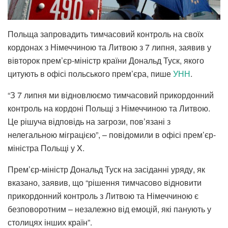
Польща запровадить тимчасовий контроль на своїх
кордонах з Німеччиною та Литвою з 7 липня, заявив у
вівторок прем’єр-міністр країни Дональд Туск, якого
цитують в офісі польського прем’єра, пише
УНН
.
“З 7 липня ми відновлюємо тимчасовий прикордонний
контроль на кордоні Польщі з Німеччиною та Литвою.
Це рішуча відповідь на загрози, пов’язані з
нелегальною міграцією”, – повідомили в офісі прем’єр-
міністра Польщі у X.
Прем’єр-міністр Дональд Туск на засіданні уряду, як
вказано, заявив, що “рішення тимчасово відновити
прикордонний контроль з Литвою та Німеччиною є
безповоротним – незалежно від емоцій, які панують у
столицях інших країн”.