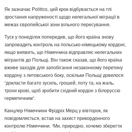
Як зазначає Politico, цей крок відбувається на тлі
зростання напруженості щодо нелегальної міграції в
межах європейської зони вільного пересування.
Туск у понеділок попередив, що його країна знову
запровадить контроль на польсько-німецькому кордоні,
якщо виявить, що Німеччина відправляє нелегальних
мігрантів до Польщі. Він також сказав, що його країна
вживе заходів для запобігання незаконному перетину
кордону з литовського боку, оскільки Польщі довелося
“докласти багато зусиль, грошей, поту та, на жаль,
трохи крові, щоб зробити східний кордон з білоруссю
герметичним”.
Канцлер Німеччини Фрідріх Мерц у вівторок, як
повідомляється, встав на захист прикордонного
контролю Німеччини. “Ми, природно, хочемо зберегти