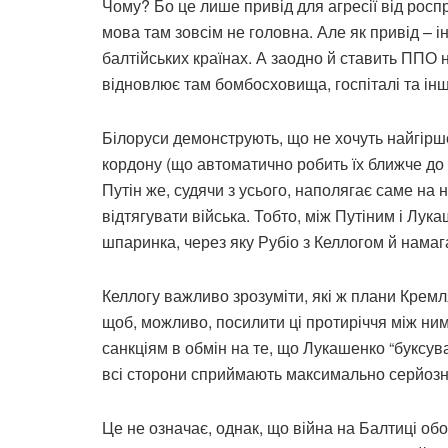
Чому? Бо це лише привід для агресії від роспр
мова там зовсім не головна. Але як привід – 
балтійських країнах. А заодно й ставить ППО н
відновлює там бомбосховища, госпіталі та інш
Білоруси демонструють, що не хочуть найгіршог
кордону (що автоматично робить їх ближче до 
Путін же, судячи з усього, наполягає саме на 
відтягувати війська. Тобто, між Путіним і Лук
шпаринка, через яку Рубіо з Келлогом й намаг
Келлогу важливо зрозуміти, які ж плани Крем
щоб, можливо, посилити ці протиріччя між ним
санкціям в обмін на те, що Лукашенко “буксува
всі сторони сприймають максимально серйозн
Це не означає, однак, що війна на Балтиці обо