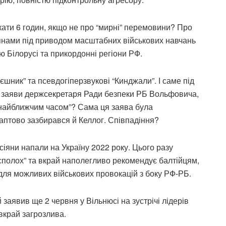
кати 6 годин, якщо не про “мирні” перемовини? Про
сіянами під приводом масштабних військових навчань
ю Білорусі та прикордонні регіони РФ.
єшник” та псевдогіперзвукові “Кинджали”. І саме під
ти заяви держсекретаря Ради безпеки РБ Вольфовича,
“найближчим часом”? Сама ця заява була
аптово зазбирався й Келлог. Співпадіння?
сіяни напали на Україну 2022 року. Цього разу
а сполох” та вкрай наполегливо рекомендує балтійцям,
для можливих військових провокацій з боку РФ-РБ.
заявив ще 2 червня у Вільнюсі на зустрічі лідерів
 вкрай загрозлива.