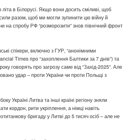
 літа в Білорусі. Якщо вони досить сміливі, щоб
 сили разом, щоб ми могли зупинити цю війну й
ючи на спробу РФ “розморозити” знов північний фронт
нські спікери, включно з ГУР, “анонімними
ancial Times про “захоплення Балтики за 7 днів”) та
оку говорять про загрозу саме від “Захід-2025”. Але
мовано удар – проти України чи проти Польщі з
оку Україні Литва та інші країні регіону зняли
ати кордон, рити укріплення, а німці навіть
титанкову бригаду у Литві до 5 тисяч осіб – але не