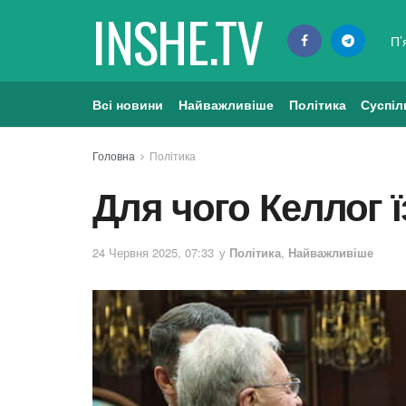
INSHE.TV
П’
Всі новини
Найважливіше
Політика
Суспіл
Головна
Політика
Для чого Келлог 
24 Червня 2025, 07:33
у
Політика
,
Найважливіше