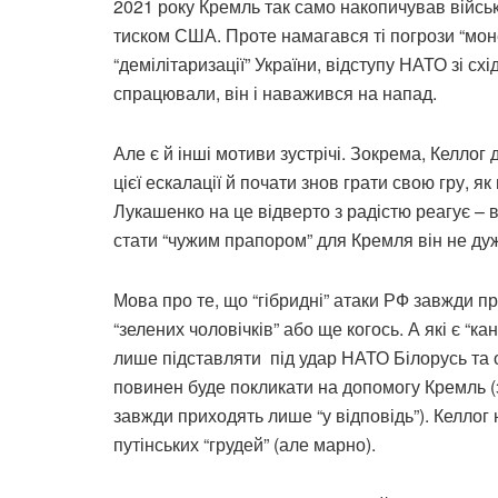
2021 року Кремль так само накопичував військ
тиском США. Проте намагався ті погрози “моне
“демілітаризації” України, відступу НАТО зі схі
спрацювали, він і наважився на напад.
Але є й інші мотиви зустрічі. Зокрема, Келлог
цієї ескалації й почати знов грати свою гру, як
Лукашенко на це відверто з радістю реагує – ві
стати “чужим прапором” для Кремля він не ду
Мова про те, що “гібридні” атаки РФ завжди п
“зелених чоловічків” або ще когось. А які є “к
лише підставляти під удар НАТО Білорусь та о
повинен буде покликати на допомогу Кремль (
завжди приходять лише “у відповідь”). Келлог 
путінських “грудей” (але марно).