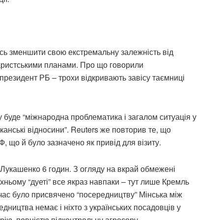
сь зменшити свою екстремальну залежність від
ітаристськими планами. Про що говорили
езидент РБ – трохи відкривають завісу таємниці
ту буде “міжнародна проблематика і загалом ситуація у
иканські відносини”. Reuters же повторив те, що
 що й було зазначено як привід для візиту.
 Лукашенко 6 годин. З огляду на вкрай обмежені
хньому “дуеті” все якраз навпаки – тут лише Кремль
 час було присвячено “посередництву” Мінська між
дництва немає і ніхто з українських посадовців у
орію, повністю підконтрольну агресору.