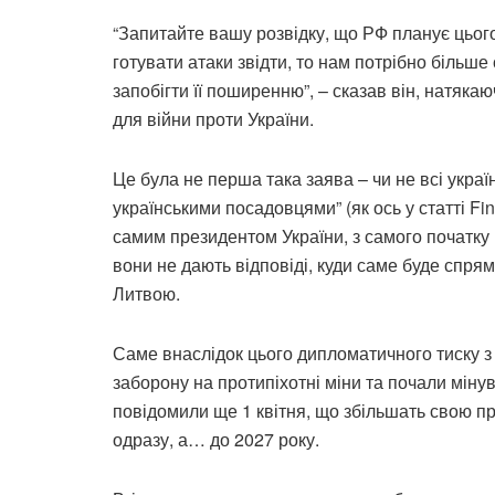
“Запитайте вашу розвідку, що РФ планує цього
готувати атаки звідти, то нам потрібно більше
запобігти її поширенню”, – сказав він, натяка
для війни проти України.
Це була не перша така заява – чи не всі украї
українськими посадовцями” (як ось у статті Fin
самим президентом України, з самого початку р
вони не дають відповіді, куди саме буде спря
Литвою.
Саме внаслідок цього дипломатичного тиску з б
заборону на протипіхотні міни та почали мінув
повідомили ще 1 квітня, що збільшать свою про
одразу, а… до 2027 року.