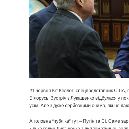
21 червня Кіт Келлог, спецпредставник США, в
Білорусь. Зустріч з Лукашенко відбулася у по
усім. Але з дуже серйозними очима, які не да
А головна “публіка” тут – Путін та Сі. Саме з
кілька годин Лукашенка з дипломатичної ізоляц