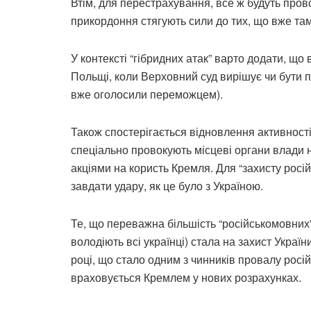
Втім, для перестрахування, все ж будуть провод
прикордоння стягують сили до тих, що вже та
У контексті “гібридних атак” варто додати, що 
Польщі, коли Верховний суд вирішує чи бути 
вже оголосили переможцем).
Також спостерігається відновлення активності 
спеціально провокують місцеві органи влади 
акціями на користь Кремля. Для “захисту росій
завдати удару, як це було з Україною.
Те, що переважна більшість “російськомовних
володіють всі українці) стала на захист Украї
році, що стало одним з чинників провалу росій
враховується Кремлем у нових розрахунках.