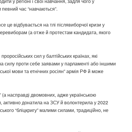
ити у регіоні і свої навчання, задля чого у
м певний час “навчаються”.
все це відбувається на тлі післявиборчої кризи у
перевиборам (а отже й протестам кандидата, якого
проросійських сил у балтійських країнах, які
на силу проти себе заявами у парламенті або іншими
ської мови та етнічних росіян” армія РФ й може
” (а насправді двомовних, адже українською
ни, активно донатила на ЗСУ й волонтерила у 2022
ського “бліцкригу” малими силами, традиційно, не