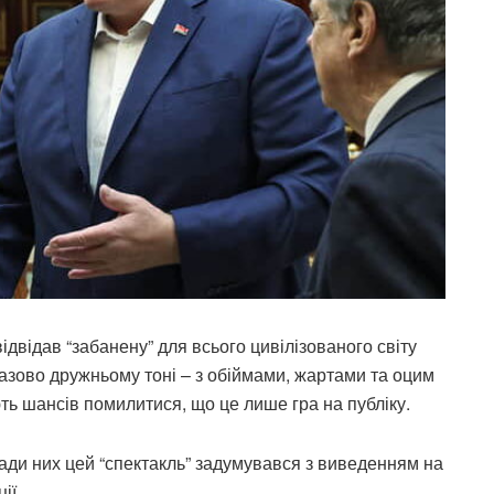
ідвідав “забанену” для всього цивілізованого світу
казово дружньому тоні – з обіймами, жартами та оцим
ють шансів помилитися, що це лише гра на публіку.
аради них цей “спектакль” задумувався з виведенням на
ії.