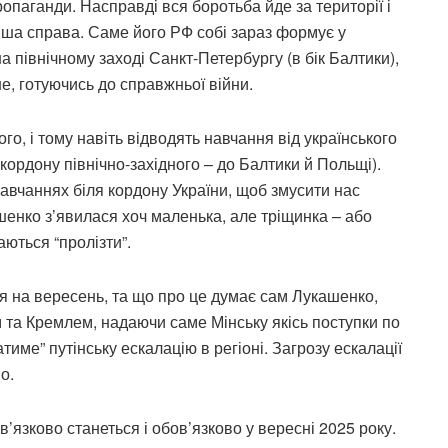
опаганди. Насправді вся боротьба йде за території і
інша справа. Саме його РФ собі зараз формує у
а північному заході Санкт-Петербургу (в бік Балтики),
е, готуючись до справжньої війни.
о, і тому навіть відводять навчання від українського
кордону північно-західного – до Балтики й Польщі).
навчаннях біля кордону України, щоб змусити нас
ашенко з’явилася хоч маленька, але тріщинка – або
аються “пролізти”.
ля на вересень, та що про це думає сам Лукашенко,
 та Кремлем, надаючи саме Мінську якісь поступки по
тиме” путінську ескалацію в регіоні. Загрозу ескалації
о.
в’язково станеться і обов’язково у вересні 2025 року.