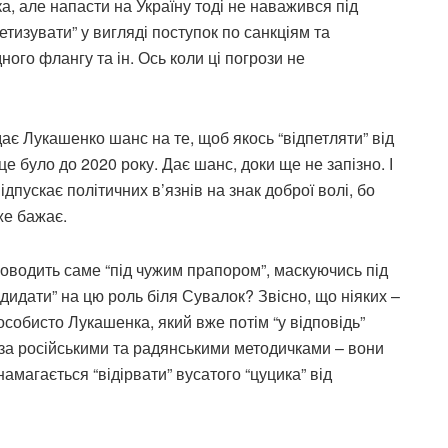
а, але напасти на Україну тоді не наважився під
тизувати” у вигляді поступок по санкціям та
дного флангу та ін. Ось коли ці погрози не
 дає Лукашенко шанс на те, щоб якось “відпетляти” від
 це було до 2020 року. Дає шанс, доки ще не запізно. І
дпускає політичних в’язнів на знак доброї волі, бо
же бажає.
роводить саме “під чужим прапором”, маскуючись під
андидати” на цю роль біля Сувалок? Звісно, що ніяких –
собисто Лукашенка, який вже потім “у відповідь”
за російськими та радянськими методичками – вони
намагається “відірвати” вусатого “цуцика” від