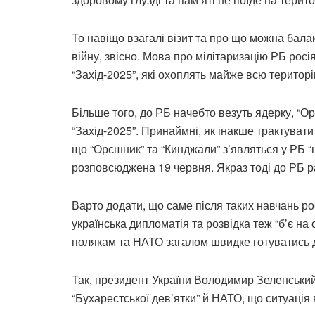
То навіщо взагалі візит та про що можна бала
війну, звісно. Мова про мілітаризацію РБ ро
“Захід-2025”, які охоплять майже всю територі
Більше того, до РБ начебто везуть ядерку, “Ор
“Захід-2025”. Принаймні, як інакше трактува
що “Орєшник” та “Кинджали” з’являться у РБ 
розповсюджена 19 червня. Якраз тоді до РБ р
Варто додати, що саме після таких навчань ро
українська дипломатія та розвідка теж “б’є н
полякам та НАТО загалом швидке готуватись 
Так, президент України Володимир Зеленський 
“Бухарестської дев’ятки” й НАТО, що ситуація