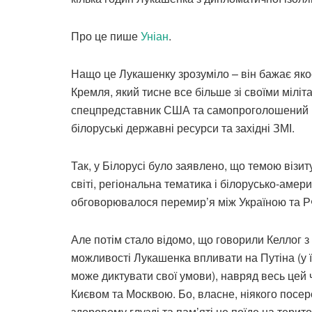
Про це пише
Уніан
.
Нащо це Лукашенку зрозуміло – він бажає яко
Кремля, який тисне все більше зі своїми міл
спецпредставник США та самопроголошений пр
білоруські державні ресурси та західні ЗМІ.
Так, у Білорусі було заявлено, що темою візи
світі, регіональна тематика і білорусько-амер
обговорювалося перемир’я між Україною та РФ,
Але потім стало відомо, що говорили Келлог з
можливості Лукашенка впливати на Путіна (у ї
може диктувати свої умови), навряд весь цей
Києвом та Москвою. Бо, власне, ніякого посере
здоровому глузді та пам’яті не поїде на терит