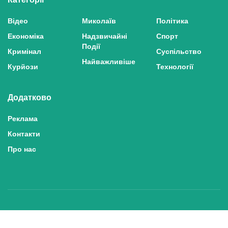
Відео
Миколаїв
Політика
Економіка
Надзвичайні
Спорт
Події
Кримінал
Суспільство
Найважливіше
Курйози
Технології
Додатково
Реклама
Контакти
Про нас
Політика конфіденційності та захисту персональних даних
Політика користування сайтом