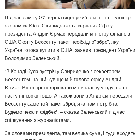
Під час саміту G7 перша віцепрем’єр-міністр – міністр
економіки Юлія Свириденко та керівник Офісу
президента Андрій Єрмак передали міністру фінансів
США Скотту Бессенту пакет необхідної зброї, яку
Україна готова купити в США, заявив президент України
Володимир Зеленський.
“В Канаді була зустріч у Свириденко з секретарем
Бессентом, на ній був ще мій голова офісу Андрій
Єрмак. Вони проговорювали мінеральну угоду, наші
наступні кроки тощо. А також вони з Андрієм передали
Бессенту саме той пакет зброї, яка нам потрібна.
Будемо чекати фідбек”, – сказав Зеленський під час
спілкування з журналістами.
За словами президента, там велика сума, і туди входять