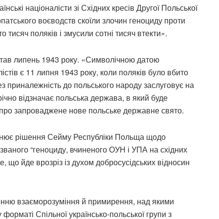
їнські націоналісти зі Східних кресів Другої Польської
рпатського воєводств скоїли злочин геноциду проти
о тисяч поляків і змусили сотні тисяч втекти».
став липень 1943 року. «Символічною датою
лістів є 11 липня 1943 року, коли поляків було вбито
ез приналежність до польського народу заслуговує на
річно відзначає польська держава, в який буде
 про запроваджене нове польське державне свято.
цінює рішення Сейму Республіки Польща щодо
званого “геноциду, вчиненого ОУН і УПА на східних
ке, що йде врозріз із духом добросусідських відносин
ненню взаєморозуміння й примирення, над якими
 форматі Спільної українсько-польської групи з