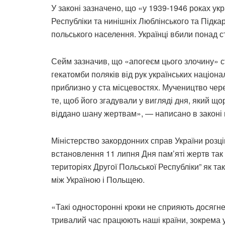
У законі зазначено, що «у 1939-1946 роках укра
Республіки та нинішніх Люблінського та Підка
польського населення. Українці вбили понад ст
Сейм зазначив, що «апогеєм цього злочину» 
гекатомби поляків від рук українських націона
приблизно у ста місцевостях. Мучеництво чер
те, щоб його згадували у вигляді дня, який що
віддано шану жертвам», — написано в законі
Міністерство закордонних справ України роз
встановлення 11 липня Дня пам’яті жертв так 
територіях Другої Польської Республіки” як та
між Україною і Польщею.
«Такі односторонні кроки не сприяють досяг
тривалий час працюють наші країни, зокрема у