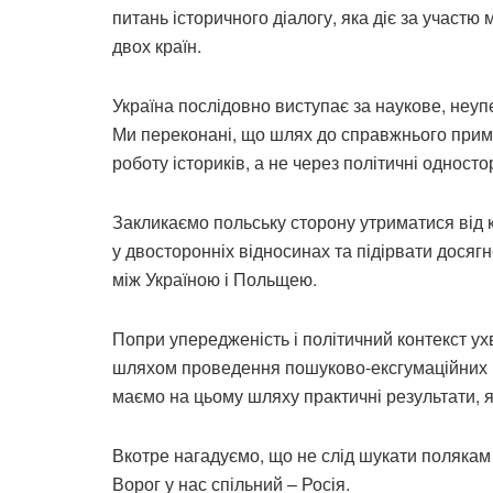
питань історичного діалогу, яка діє за участю 
двох країн.
Україна послідовно виступає за наукове, неупе
Ми переконані, що шлях до справжнього прими
роботу істориків, а не через політичні односто
Закликаємо польську сторону утриматися від 
у двосторонніх відносинах та підірвати досяг
між Україною і Польщею.
Попри упередженість і політичний контекст 
шляхом проведення пошуково-ексгумаційних ро
маємо на цьому шляху практичні результати, я
Вкотре нагадуємо, що не слід шукати полякам в
Ворог у нас спільний – Росія.