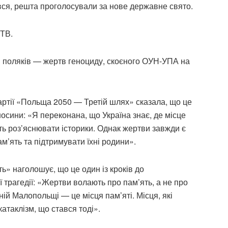
вся, решта проголосували за нове державне свято.
 ТВ.
і поляків — жертв геноциду, скоєного ОУН-УПА на
партії «Польща 2050 — Третій шлях» сказала, що це
носини: «Я переконана, що Україна знає, де місце
ють роз’яснювати історики. Однак жертви завжди є
’ять та підтримувати їхні родини».
ь» наголошує, що це один із кроків до
 трагедії: «Жертви волають про пам’ять, а не про
дній Малопольщі — це місця пам’яті. Місця, які
атаклізм, що стався тоді».