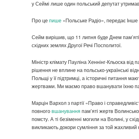
у Сеймі лише один польський депутат утрима
Про це
пише
«Польське Радіо», передає Інше
Сейм вирішив, що 11 липня буде Днем пам’ят
східних землях Другої Речі Посполитої.
Міністр клімату Пауліна Хеннінг-Кльоска від 
рішення не вплине на польсько-українські від
Польщі у її підтримці, а історичні питання ма
жертвами. Ми маємо право вшанувати їхню пам
Марцін Вархол з партії «Право і справедливіст
повного
вшанування
пам’яті жертв Волинської
помсту. А ті безіменні могили на Волині, у схі
викликають докори сумління за той жахливий к