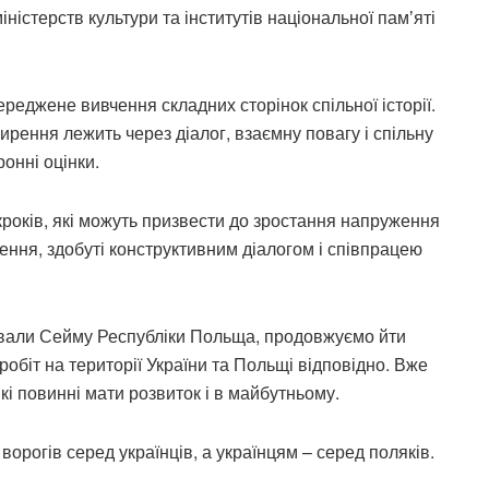
міністерств культури та інститутів національної памʼяті
реджене вивчення складних сторінок спільної історії.
рення лежить через діалог, взаємну повагу і спільну
ронні оцінки.
кроків, які можуть призвести до зростання напруження
нення, здобуті конструктивним діалогом і співпрацею
ухвали Сейму Республіки Польща, продовжуємо йти
біт на території України та Польщі відповідно. Вже
кі повинні мати розвиток і в майбутньому.
орогів серед українців, а українцям – серед поляків.